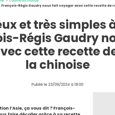
ine
Cuisine du monde
” : François-Régis Gaudry nous fait voyager avec cette recette de ra
ux et très simples à
is-Régis Gaudry no
ec cette recette de
la chinoise
Publié le 23/09/2024 à 18:00
on l’Asie, ça vous dit ? François-
us faire décoller grâce à sa recette