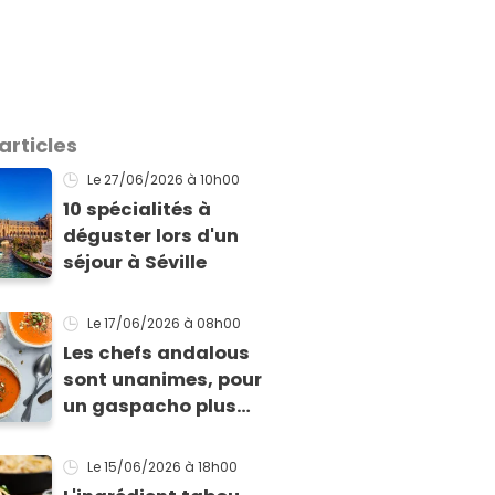
articles
Le 27/06/2026
à 10h00
10 spécialités à
déguster lors d'un
séjour à Séville
Le 17/06/2026
à 08h00
Les chefs andalous
sont unanimes, pour
un gaspacho plus
savoureux, il faut
faire cette étape
Le 15/06/2026
à 18h00
avant mixer les