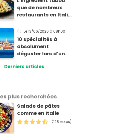
L'ingrédient tabou
tomates
que de nombreux
restaurants en Italie
ajoutent
secrètement dans
Le 13/06/2026
à 08h00
leur carbonara
10 spécialités à
absolument
déguster lors d’un
séjour à Lisbonne
Derniers articles
les plus recherchées
Salade de pâtes
comme en Italie
(128 notes)