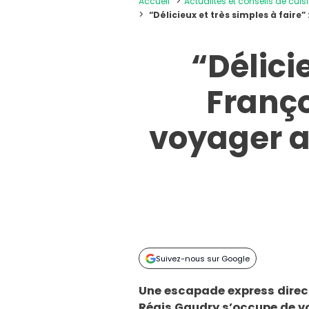
Accueil
Actualités et conseils de cuis
“Délicieux et très simples à faire
“Délicie
Franço
voyager av
Suivez-nous sur Google
Une escapade express directi
Régis Gaudry s’occupe de vo