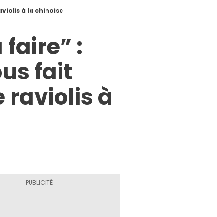
violis à la chinoise
 faire” :
us fait
 raviolis à