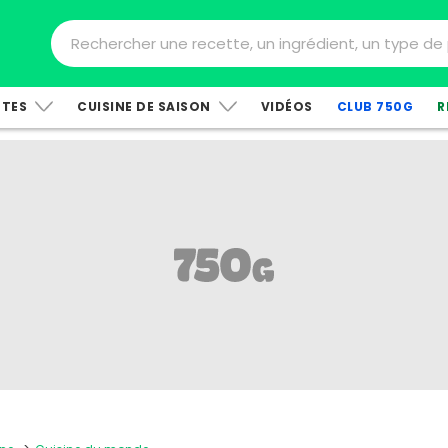
TTES
CUISINE DE SAISON
VIDÉOS
CLUB 750G
R