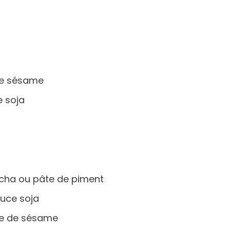
ile sésame
e soja
racha ou pâte de piment
auce soja
ile de sésame