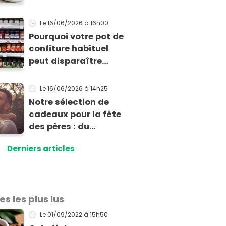
traditionnelle au
mortier à la texture
Le 16/06/2026
à 16h00
étonnante
Pourquoi votre pot de
confiture habituel
peut disparaître
définitivement des
supermarchés avec
Le 16/06/2026
à 14h25
cette nouvelle loi
Notre sélection de
cadeaux pour la fête
des pères : du
classique à
Derniers articles
l'inattendu
es les plus lus
Le 01/09/2022
à 15h50