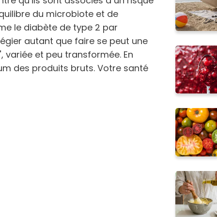
ré qu’ils sont associés à un risque
uilibre du microbiote et de
e le diabète de type 2 par
ilégier autant que faire se peut une
", variée et peu transformée. En
m des produits bruts. Votre santé