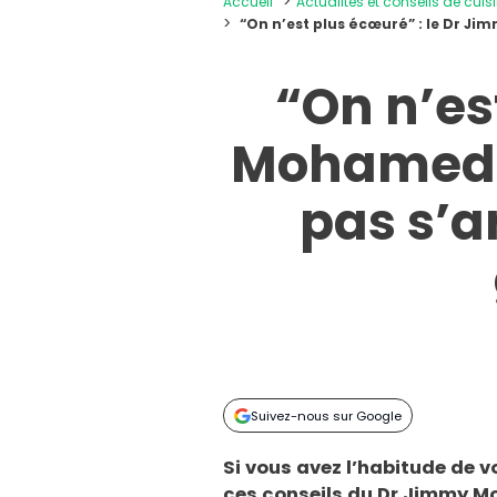
Accueil
Actualités et conseils de cuis
“On n’est plus écœuré” : le Dr J
“On n’es
Mohamed e
pas s’a
Suivez-nous sur Google
Si vous avez l’habitude de vo
ces conseils du Dr Jimmy M