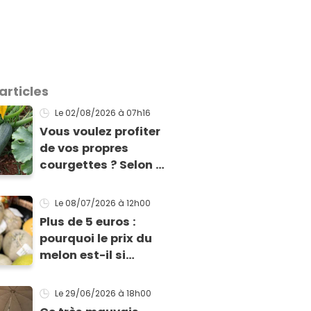
articles
Le 02/08/2026
à 07h16
Vous voulez profiter
de vos propres
courgettes ? Selon ce
jardinier, il est encore
temps de les planter
Le 08/07/2026
à 12h00
pour les récolter dès
Plus de 5 euros :
la fin de l’été !
pourquoi le prix du
melon est-il si
exorbitant en ce
début de saison
Le 29/06/2026
à 18h00
estivale ?