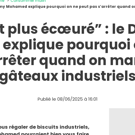
ine
Consommer malin
immy Mohamed explique pourquoi on ne peut pas s’arrêter quand o
t plus écœuré” : le
xplique pourquoi 
rrêter quand on m
gâteaux industriel
Publié le 08/06/2025 à 16:01
us régaler de biscuits industriels,
ohamed pourraient bien vous faire