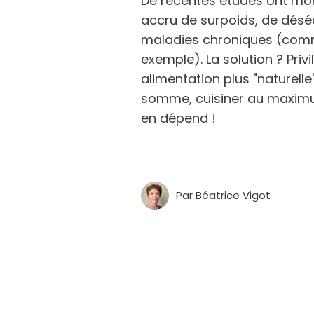
De récentes études ont mont
accru de surpoids, de déséq
maladies chroniques (comm
exemple). La solution ? Priv
alimentation plus "naturelle
somme, cuisiner au maximu
en dépend !
Par
Béatrice Vigot