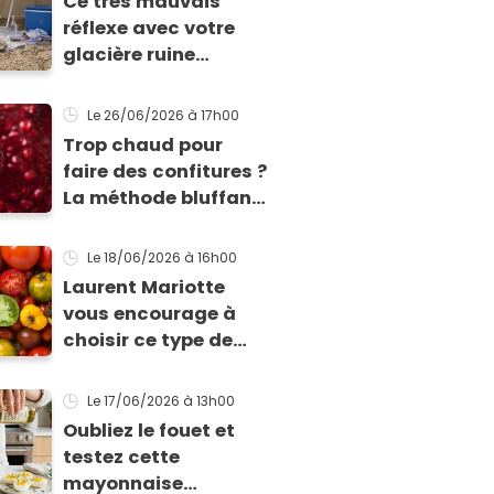
Ce très mauvais
réflexe avec votre
glacière ruine
totalement la
fraîcheur de vos
Le 26/06/2026
à 17h00
aliments et boissons
Trop chaud pour
faire des confitures ?
La méthode bluffante
au micro-ondes pour
tartiner vos
Le 18/06/2026
à 16h00
framboises ce matin
Laurent Mariotte
vous encourage à
choisir ce type de
tomates si vous
voulez vraiment vous
Le 17/06/2026
à 13h00
régaler !
Oubliez le fouet et
testez cette
mayonnaise