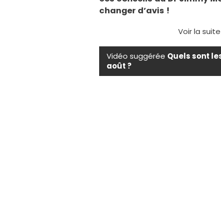
changer d’avis !
Voir la suit
Vidéo suggérée
Quels sont le
août ?