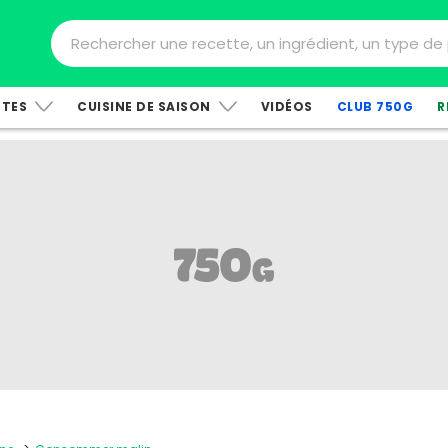
TTES
CUISINE DE SAISON
VIDÉOS
CLUB 750G
R