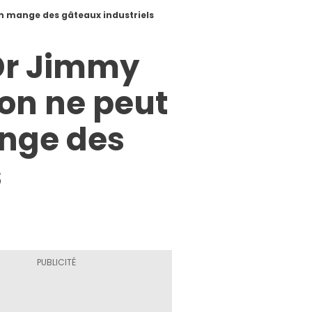
n mange des gâteaux industriels
 Dr Jimmy
on ne peut
ange des
s