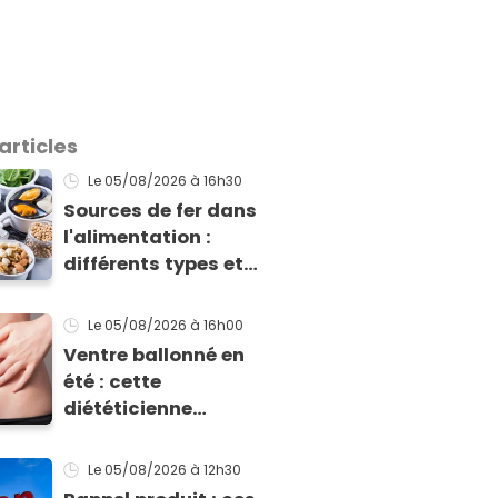
articles
Le 05/08/2026
à 16h30
Sources de fer dans
l'alimentation :
différents types et
différences
d'absorption par le
Le 05/08/2026
à 16h00
corps
Ventre ballonné en
été : cette
diététicienne
explique pourquoi et
comment l'éviter
Le 05/08/2026
à 12h30