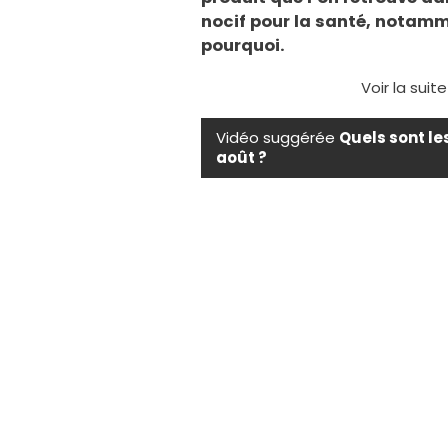
nocif pour la santé, notamme
pourquoi.
Voir la suit
Vidéo suggérée
Quels sont le
août ?