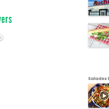
vers
n
Salades 