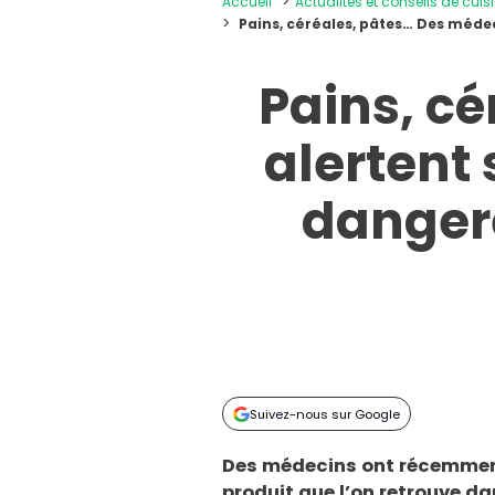
Accueil
Actualités et conseils de cuis
Pains, céréales, pâtes… Des médec
Pains, c
alertent
dangere
Suivez-nous sur Google
Des médecins ont récemment
produit que l’on retrouve d