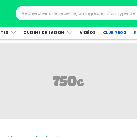
TTES
CUISINE DE SAISON
VIDÉOS
CLUB 750G
R