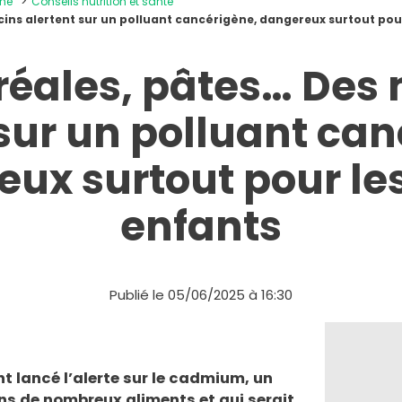
ine
Conseils nutrition et santé
ins alertent sur un polluant cancérigène, dangereux surtout pour
éréales, pâtes… Des
 sur un polluant can
ux surtout pour le
enfants
Publié le 05/06/2025 à 16:30
 lancé l’alerte sur le cadmium, un
ans de nombreux aliments et qui serait