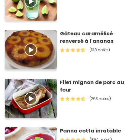
Gâteau caramélisé
renversé à l'ananas
(138 notes)
Filet mignon de porc au
four
(263 notes)
Panna cotta inratable
(854 notes)