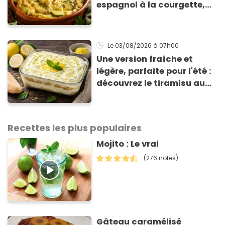
espagnol à la courgette,
prêt en 15 min pour moins
de 3 € !
Le 03/08/2026
à 07h00
Une version fraîche et
légère, parfaite pour l'été :
découvrez le tiramisu au
citron de Viviana, la
gagnante de Top Chef !
Recettes les plus populaires
Mojito : Le vrai
(276 notes)
Gâteau caramélisé