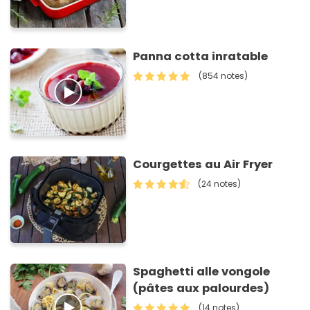
Panna cotta inratable
(854 notes)
Courgettes au Air Fryer
(24 notes)
Spaghetti alle vongole
(pâtes aux palourdes)
(14 notes)