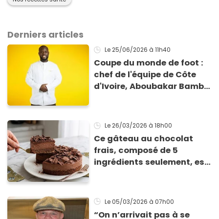
Derniers articles
Le 25/06/2026
à 11h40
Coupe du monde de foot :
chef de l'équipe de Côte
d'Ivoire, Aboubakar Bamba
(Top Chef) nous explique la
gestion des menus des
footballeurs
Le 26/03/2026
à 18h00
Ce gâteau au chocolat
frais, composé de 5
ingrédients seulement, est
un incontournable du
repas de Pâques : tout le
monde en redemande !
Le 05/03/2026
à 07h00
“On n’arrivait pas à se