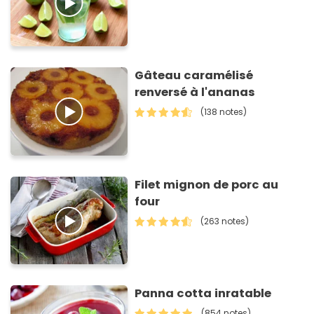
Gâteau caramélisé
renversé à l'ananas
(138 notes)
Filet mignon de porc au
four
(263 notes)
Panna cotta inratable
(854 notes)