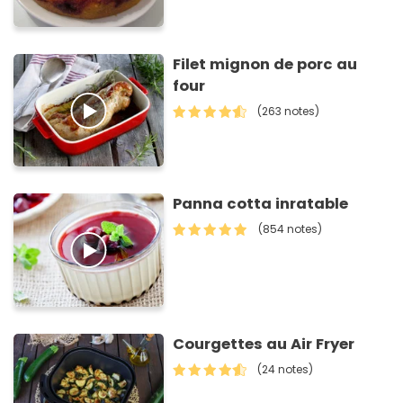
Filet mignon de porc au
four
(263 notes)
Panna cotta inratable
(854 notes)
Courgettes au Air Fryer
(24 notes)