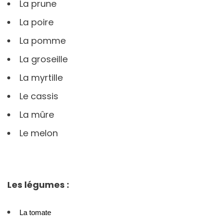
La prune
La poire
La pomme
La groseille
La myrtille
Le cassis
La mûre
Le melon
Les légumes :
La tomate