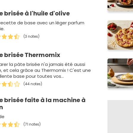
e brisée à l'huile d'olive
recette de base avec un léger parfum
ie.
(3 notes)
e brisée Thermomix
arer la pâte brisée n'a jamais été aussi
le, et cela grâce au Thermomix ! C'est une
llente base pour toutes vos…
(44 notes)
e brisée faite à la machine à
n
de
(71 notes)