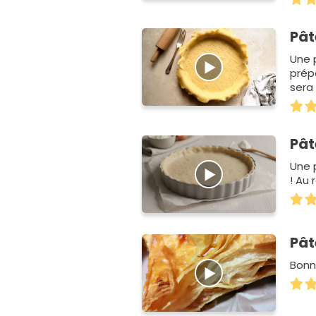
Pât
Une p
prépa
sera 
Pât
Une 
! Au
Pât
Bonne