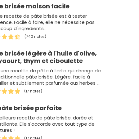
e brisée maison facile
e recette de pâte brisée est à tester
ence. Facile à faire, elle ne nécessite pas
coup d'ingrédients…
(740 notes)
e brisée légère à l'huile d'olive,
yaourt, thym et ciboulette
i une recette de pâte à tarte qui change de
aditionnelle pâte brisée. Légère, facile à
ailler et subtilement parfumée aux herbes et
ut à l'huile d…
(17 notes)
pâte brisée parfaite
eilleure recette de pâte brisée, dorée et
tillante. Elle s'accorde avec tout type de
tures !
(17 notes)