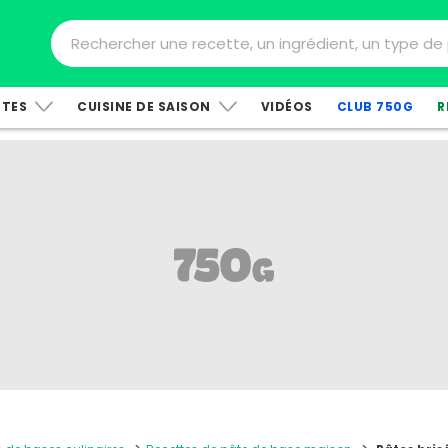
TTES
CUISINE DE SAISON
VIDÉOS
CLUB 750G
R