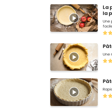
La 
la 
Une p
faci
Pât
Une 
Pât
Rapid