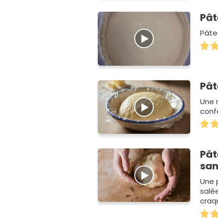
Pât
Pâte
Pât
Une 
conf
Pât
san
Une 
salée
craq