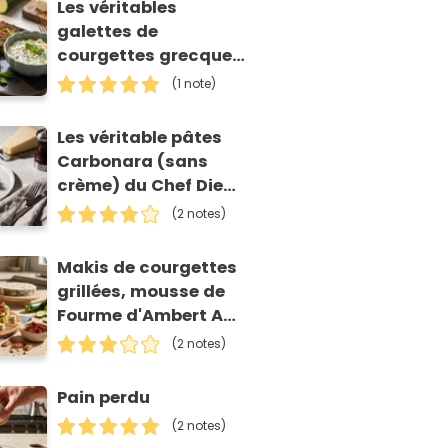
Les véritables
galettes de
courgettes grecques
(kolokithokeftedes)
(1 note)
Les véritable pâtes
Carbonara (sans
crème) du Chef Diego
Accettulli
(2 notes)
Makis de courgettes
grillées, mousse de
Fourme d'Ambert AOP
et tomates séchées
(2 notes)
Pain perdu
(2 notes)