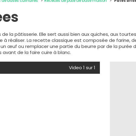
s de bases culinaires
Recettes de pâte de base maison
Pâtes bri
ées
e la pâtisserie. Elle sert aussi bien aux quiches, aux tourte
ple à réaliser. La recette classique est composée de farine, d
 un œuf ou remplacer une partie du beurre par de la purée d
 avant de la faire cuire à blanc.
Video 1 sur 1