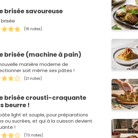
e brisée savoureuse
 brisée
(16 notes)
e brisée (machine à pain)
nouvelle manière moderne de
ectionner soit même ses pâtes !
(21 notes)
e brisée crousti-craquante
s beurre !
pâte light et souple, pour préparations
s ou sucrées, et qui à la cuisson devient
uante !
(70 notes)