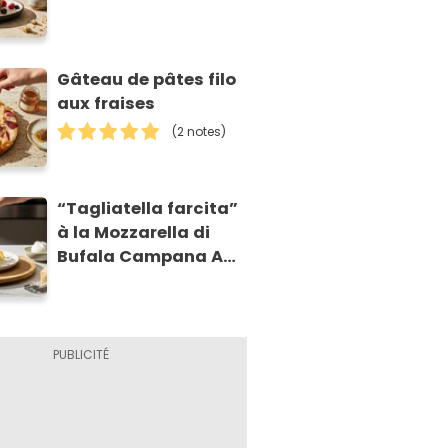
Gâteau de pâtes filo
aux fraises
(2 notes)
“Tagliatella farcita”
à la Mozzarella di
Bufala Campana AOP
et à la poire
caramélisée, sur
fondue et tuiles
croustillants de
Asiago AOP