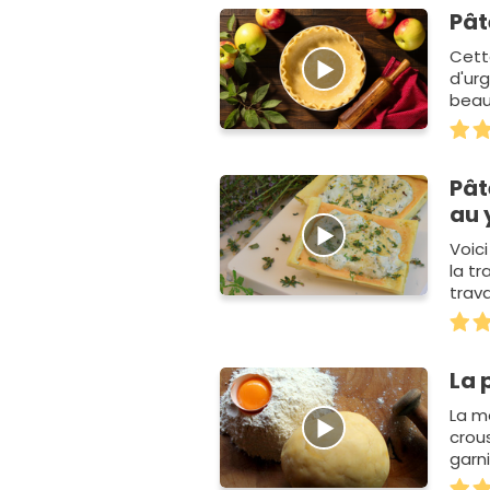
Pât
Cett
d'urg
beau
Pât
au 
Voic
la tr
trav
surto
La 
La m
crous
garni