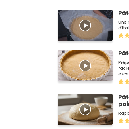
Pât
Une 
d'Ital
Pât
Prép
faci
exce
Pât
pai
Rapi