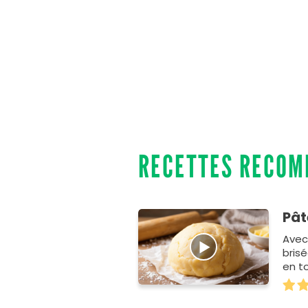
RECETTES RECO
Pât
Avec
bris
en t
voye