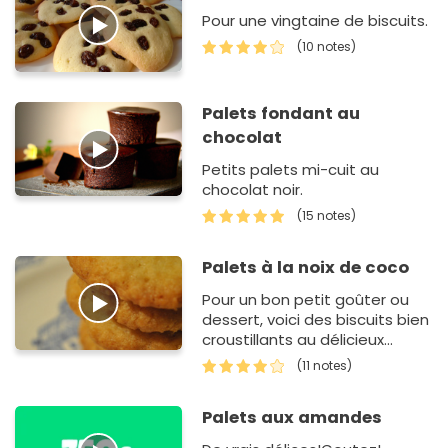
Pour une vingtaine de biscuits.
(10 notes)
Palets fondant au
chocolat
Petits palets mi-cuit au
chocolat noir.
(15 notes)
Palets à la noix de coco
Pour un bon petit goûter ou
dessert, voici des biscuits bien
croustillants au délicieux
parfum de coco !Ils se marient
(11 notes)
parfaitement avec un thé ou
un grand verre de…
Palets aux amandes