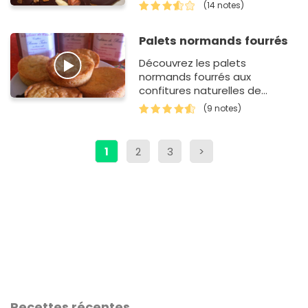
(14 notes)
Palets normands fourrés
Découvrez les palets
normands fourrés aux
confitures naturelles de
normandie.
(9 notes)
1
2
3
>
Recettes récentes