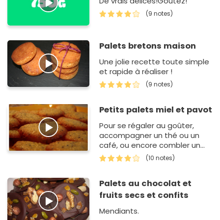
De vrais délices!Goutez!
(9 notes)
Palets bretons maison
Une jolie recette toute simple
et rapide à réaliser !
(9 notes)
Petits palets miel et pavot
Pour se régaler au goûter,
accompagner un thé ou un
café, ou encore combler un
petit creux pendant la
(10 notes)
journée...
Palets au chocolat et
fruits secs et confits
Mendiants.