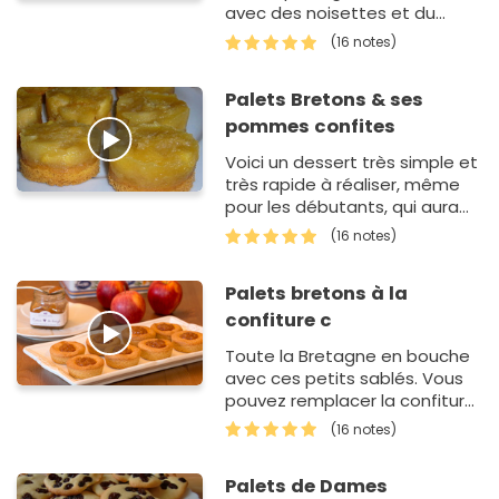
avec des noisettes et du
citron
(16 notes)
Palets Bretons & ses
pommes confites
Voici un dessert très simple et
très rapide à réaliser, même
pour les débutants, qui aura
son petit effet devant vos
(16 notes)
invit&…
Palets bretons à la
confiture c
Toute la Bretagne en bouche
avec ces petits sablés. Vous
pouvez remplacer la confiture
par un caramel au beurre salé
(16 notes)
Palets de Dames