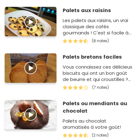
Palets aux raisins
Les palets aux raisins, un vrai
classique des cafés
gourmands ! C'est si facile à
faire...
(8 notes)
Palets bretons faciles
Vous connaissez ces délicieux
biscuits qui ont un bon goût
de beurre et qui croustilles ?
Nous on les adore ! J'avais
(7 notes)
cette recette qui traînait
dans mon cahier de…
Palets ou mendiants au
chocolat
Palets au chocolat
aromatisés à votre goût!
(2 notes)