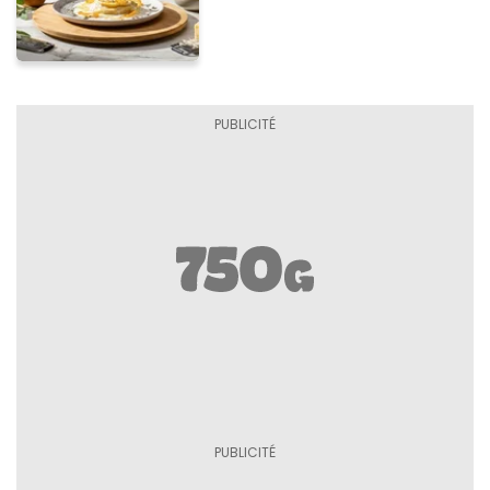
caramélisée, sur fondue et
tuiles croustillants de
Asiago AOP