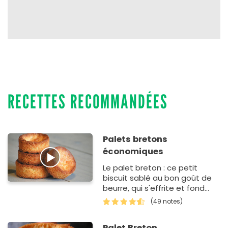
RECETTES RECOMMANDÉES
Palets bretons
économiques
Le palet breton : ce petit
biscuit sablé au bon goût de
beurre, qui s'effrite et fond
dans la bouche... hummmm
(49 notes)
Palet Breton