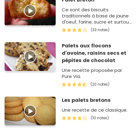
Ce sont des biscuits
traditionnels à base de jaune
d'oeuf, farine, sucre et surtout
du beurre salé et de la fleur de
(33 notes)
sel !
Palets aux flocons
d'avoine, raisins secs et
pépites de chocolat
Une recette proposée par
Pure Via.
(20 notes)
Les palets bretons
Une recette de ce classique.
(10 notes)