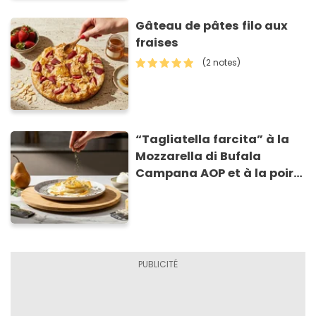
Gâteau de pâtes filo aux
fraises
(2 notes)
“Tagliatella farcita” à la
Mozzarella di Bufala
Campana AOP et à la poire
caramélisée, sur fondue et
tuiles croustillants de
Asiago AOP