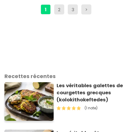
1
2
3
>
Recettes récentes
Les véritables galettes de
courgettes grecques
(kolokithokeftedes)
(1 note)