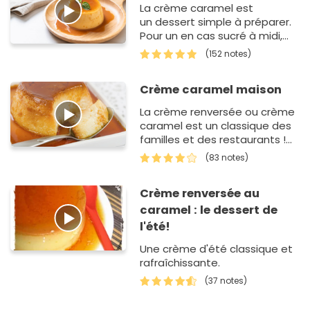
La crème caramel est
un dessert simple à préparer.
Pour un en cas sucré à midi,
pour le goûter ou bien pour
(152 notes)
clotû…
Crème caramel maison
La crème renversée ou crème
caramel est un classique des
familles et des restaurants !
Un régal.
(83 notes)
Crème renversée au
caramel : le dessert de
l'été!
Une crème d'été classique et
rafraîchissante.
(37 notes)