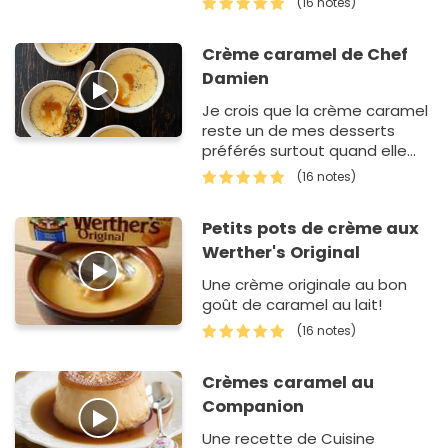
(16 notes)
Crème caramel de Chef
Damien
Je crois que la crème caramel
reste un de mes desserts
préférés surtout quand elle
est faite avec du lait
(16 notes)
équitable Faire France !La
recette est si simple…
Petits pots de crème aux
Werther's Original
Une crème originale au bon
goût de caramel au lait!
(16 notes)
Crèmes caramel au
Companion
Une recette de Cuisine