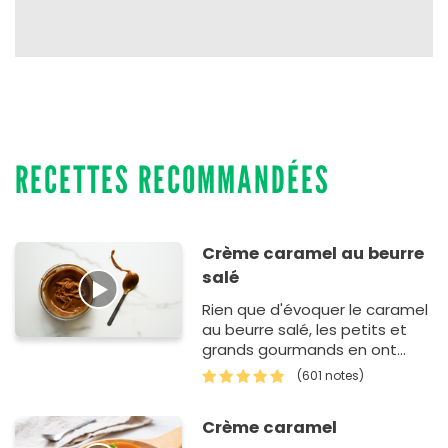
RECETTES RECOMMANDÉES
Crème caramel au beurre
salé
Rien que d'évoquer le caramel
au beurre salé, les petits et
grands gourmands en ont
l'eau à la bouche. En effet,
(601 notes)
vous pouvez vous servir de
cet…
Crème caramel