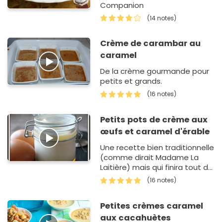
Companion
(14 notes)
Crème de carambar au
caramel
De la crème gourmande pour
petits et grands.
(16 notes)
Petits pots de crème aux
œufs et caramel d'érable
Une recette bien traditionnelle
(comme dirait Madame La
Laitière) mais qui finira tout de
même par vous séduire par sa
(16 notes)
petite touche d'originalité
apporté par le ca…
Petites crèmes caramel
aux cacahuètes