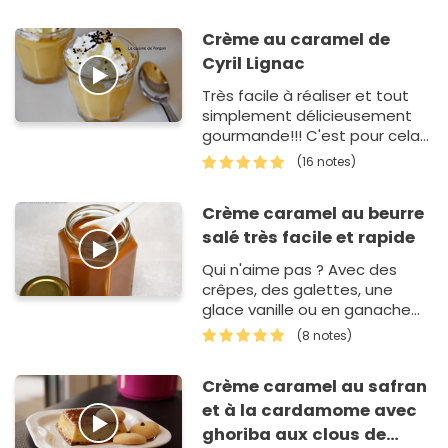
Crème au caramel de
Cyril Lignac
Très facile à réaliser et tout
simplement délicieusement
gourmande!!! C'est pour cela
que je l'ai présentée dans de
(16 notes)
petite…
Crème caramel au beurre
salé très facile et rapide
Qui n'aime pas ? Avec des
crêpes, des galettes, une
glace vanille ou en ganache
pour fourrer des chocolats ou
(8 notes)
des macarons ! C'est sympa
aussi de le mettre en petit…
Crème caramel au safran
et à la cardamome avec
ghoriba aux clous de