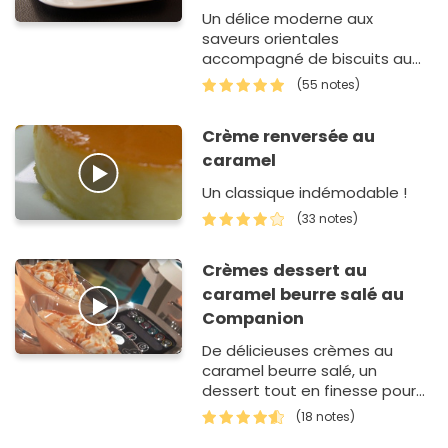
girofle
Un délice moderne aux
saveurs orientales
accompagné de biscuits au
beurre.
(55 notes)
Crème renversée au
caramel
Un classique indémodable !
(33 notes)
Crèmes dessert au
caramel beurre salé au
Companion
De délicieuses crèmes au
caramel beurre salé, un
dessert tout en finesse pour
se régaler... Une recette
(18 notes)
vraiment facile pour épat…