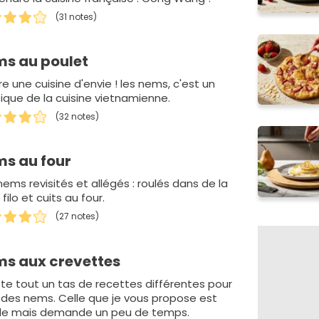
(31 notes)
s au poulet
e une cuisine d'envie ! les nems, c'est un
sique de la cuisine vietnamienne.
(32 notes)
s au four
ems revisités et allégés : roulés dans de la
filo et cuits au four.
(27 notes)
s aux crevettes
iste tout un tas de recettes différentes pour
e des nems. Celle que je vous propose est
le mais demande un peu de temps.