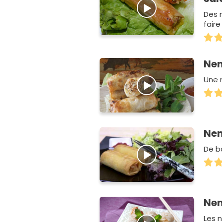
Des 
faire
Nem
Une 
Ne
De bo
Nem
Les n