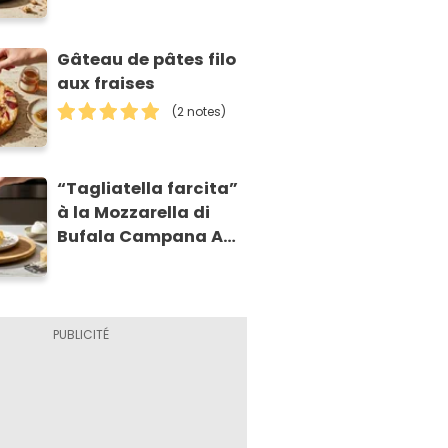
Gâteau de pâtes filo
aux fraises
(2 notes)
“Tagliatella farcita”
à la Mozzarella di
Bufala Campana AOP
et à la poire
caramélisée, sur
fondue et tuiles
croustillants de
Asiago AOP