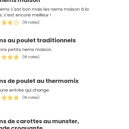
 nems maison
nems c'est bon mais les nems maison à la
, c'est encore meilleur !
(15 notes)
s au poulet traditionnels
ons petits nems maison.
(16 notes)
s de poulet au thermomix
 une entrée qui change.
(16 notes)
s de carottes au munster,
ade croquante