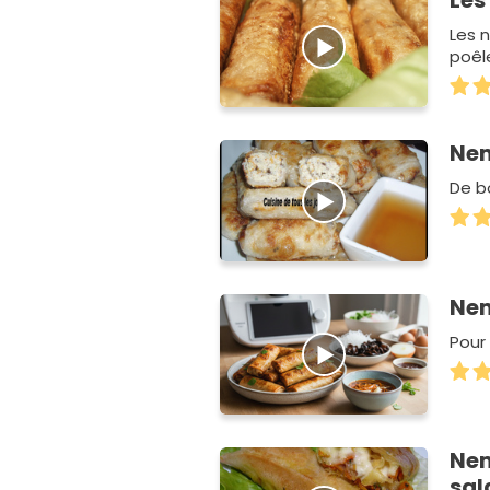
Les
Les 
poêle
Nem
De b
Nem
Pour
Nem
sal