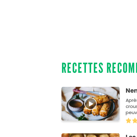
RECETTES RECO
Nem
Après
crous
peuv