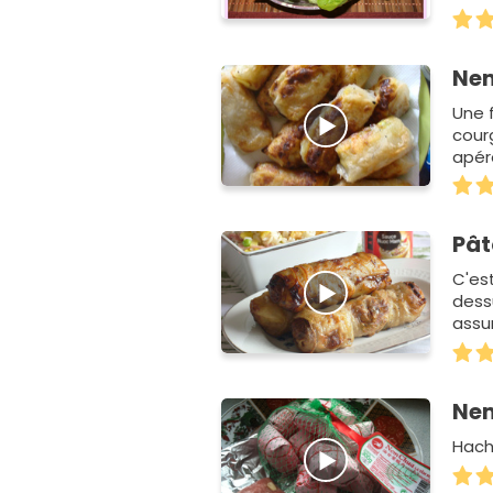
Nem
Une 
cour
apér
Pât
C'est
dessu
assur
Ne
Hach