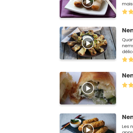
mais
Nem
Quan
nems
délic
Nem
Nem
Les 
appr