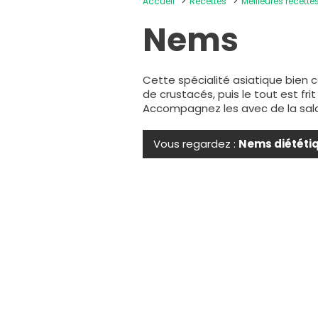
Accueil
Recettes
Meilleures recette
Nems
Cette spécialité asiatique bien co
de crustacés, puis le tout est fri
Accompagnez les avec de la sala
Vous regardez :
Nems diététi