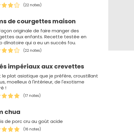
(22 notes)
s de courgettes maison
façon originale de faire manger des
gettes aux enfants. Recette testée en
o dînatoire qui a eu un succès fou.
(22 notes)
és impériaux aux crevettes
 le plat asiatique que je préfère, croustillant
s, moelleux à l'intérieur, de l'exotisme
é !
(17 notes)
m chua
is de porc cru au goût acide
(16 notes)