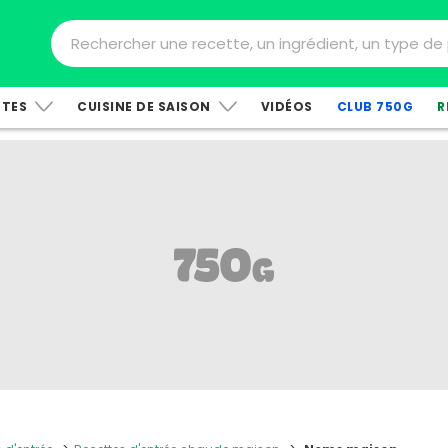
TTES
CUISINE DE SAISON
VIDÉOS
CLUB 750G
R