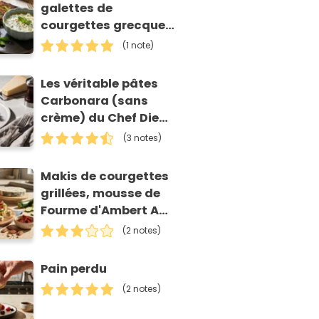
galettes de
courgettes grecques
(kolokithokeftedes)
(1 note)
Les véritable pâtes
Carbonara (sans
crème) du Chef Diego
Accettulli
(3 notes)
Makis de courgettes
grillées, mousse de
Fourme d'Ambert AOP
et tomates séchées
(2 notes)
Pain perdu
(2 notes)