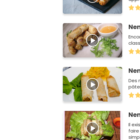
Nem
Encor
clas
Nem
Des n
pâte 
Nem
Il ex
fair
simp