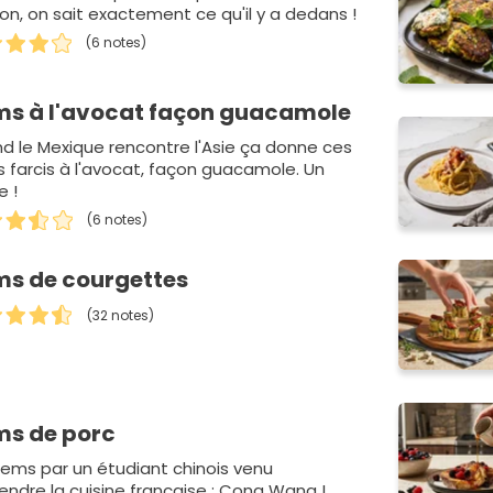
on, on sait exactement ce qu'il y a dedans !
(6 notes)
s à l'avocat façon guacamole
d le Mexique rencontre l'Asie ça donne ces
 farcis à l'avocat, façon guacamole. Un
e !
(6 notes)
s de courgettes
(32 notes)
s de porc
nems par un étudiant chinois venu
endre la cuisine française : Cong Wang !