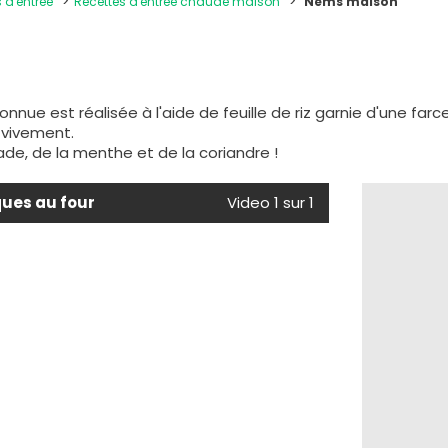
s d'entrée
Recettes d'entrée chaude maison
Nems maison
nnue est réalisée à l'aide de feuille de riz garnie d'une farc
t vivement.
de, de la menthe et de la coriandre !
ques au four
Video 1 sur 1