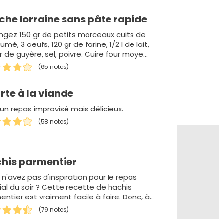
che lorraine sans pâte rapide
ngez 150 gr de petits morceaux cuits de
fumé, 3 oeufs, 120 gr de farine, 1/2 l de lait,
r de guyère, sel, poivre. Cuire four moye…
(65 notes)
rte à la viande
 un repas improvisé mais délicieux.
(58 notes)
his parmentier
 n'avez pas d'inspiration pour le repas
ial du soir ? Cette recette de hachis
ntier est vraiment facile à faire. Donc, à
tar des la…
(79 notes)