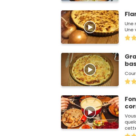
Fl
Une 
Une v
Gra
ba
Cour
Fon
cor
Vous
quel
cett
l'ajo