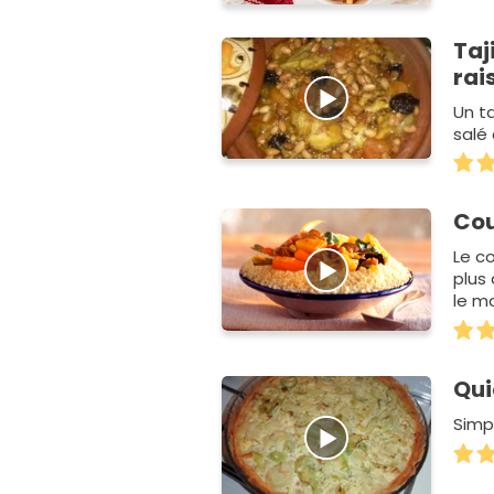
Taj
rai
Un ta
salé 
Cou
Le c
plus
le m
av…
Qui
Simpl