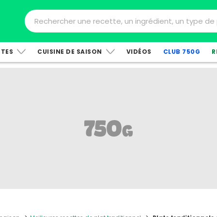
TTES
CUISINE DE SAISON
VIDÉOS
CLUB 750G
R