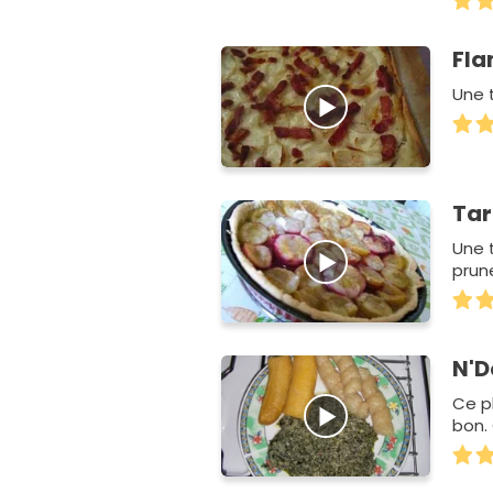
Fl
Une t
Tar
Une 
prune
N'D
Ce p
bon.