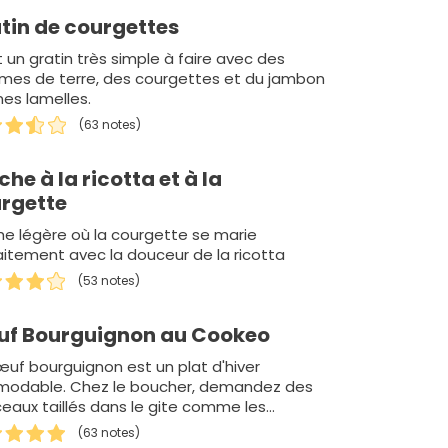
tin de courgettes
 un gratin très simple à faire avec des
es de terre, des courgettes et du jambon
nes lamelles.
(63 notes)
che à la ricotta et à la
rgette
he légère où la courgette se marie
aitement avec la douceur de la ricotta
(53 notes)
f Bourguignon au Cookeo
œuf bourguignon est un plat d'hiver
modable. Chez le boucher, demandez des
eaux taillés dans le gite comme les
aux, le paleron o…
(63 notes)