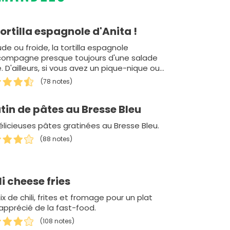
tortilla espagnole d'Anita !
de ou froide, la tortilla espagnole
compagne presque toujours d'une salade
. D'ailleurs, si vous avez un pique-nique ou
vous organisez un brun…
(78 notes)
tin de pâtes au Bresse Bleu
élicieuses pâtes gratinées au Bresse Bleu.
(88 notes)
li cheese fries
x de chili, frites et fromage pour un plat
 apprécié de la fast-food.
(108 notes)