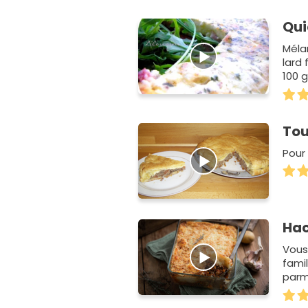
Qui
Méla
lard 
100 g
Tou
Pour
Hac
Vous
famil
parme
l'ins