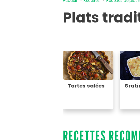
Accueil
Recettes
Recettes de plat
Plats trad
Tartes salées
Grati
RECETTES RECO