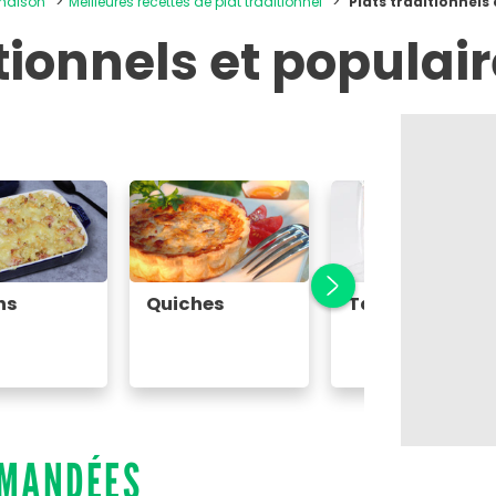
 maison
Meilleures recettes de plat traditionnel
Plats traditionnels
itionnels et populai
ns
Quiches
Tartares
MMANDÉES