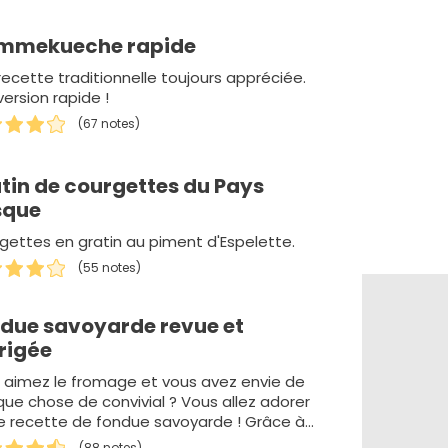
ammekueche rapide
recette traditionnelle toujours appréciée.
ersion rapide !
(67 notes)
tin de courgettes du Pays
sque
gettes en gratin au piment d'Espelette.
(55 notes)
due savoyarde revue et
rigée
 aimez le fromage et vous avez envie de
que chose de convivial ? Vous allez adorer
e recette de fondue savoyarde ! Grâce à
ut du vin b…
(88 notes)