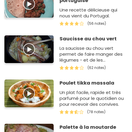
portugaise
Une recette délicieuse qui
nous vient du Portugal.
(56 notes)
Saucisse au chou vert
La saucisse au chou vert
permet de faire manger des
légumes - et de les
apprécier- à toute la famille.
(62 notes)
Vous verrez qu'avec cette
recette, vous…
Poulet tikka massala
Un plat facile, rapide et très
parfumé pour le quotidien ou
pour recevoir des convives.
(78 notes)
Palette à la moutarde