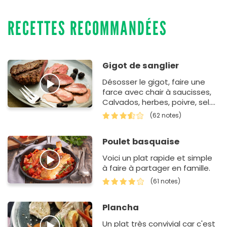
RECETTES RECOMMANDÉES
Gigot de sanglier
Désosser le gigot, faire une
farce avec chair à saucisses,
Calvados, herbes, poivre, sel.
Remplir le gigot avec la farce.
(62 notes)
Ficeller, mettre au four.
Poulet basquaise
Voici un plat rapide et simple
à faire à partager en famille.
(61 notes)
Plancha
Un plat très convivial car c'est