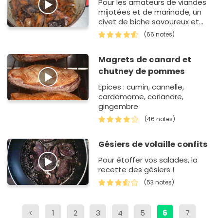
Pour les amateurs de viandes
mijotées et de marinade, un
civet de biche savoureux et
facile à préparer.
(66 notes)
Magrets de canard et
chutney de pommes
Epices : cumin, cannelle,
cardamome, coriandre,
gingembre
(46 notes)
Gésiers de volaille confits
Pour étoffer vos salades, la
recette des gésiers !
(53 notes)
<
1
2
3
4
5
6
7