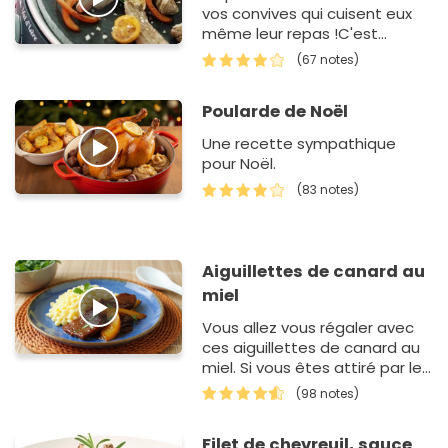
vos convives qui cuisent eux
même leur repas !C'est
toujours très bon...
(67 notes)
Poularde de Noël
Une recette sympathique
pour Noël.
(83 notes)
Aiguillettes de canard au
miel
Vous allez vous régaler avec
ces aiguillettes de canard au
miel. Si vous êtes attiré par les
saveurs sucrées salées ou
(98 notes)
exotiques,…
Filet de chevreuil, sauce