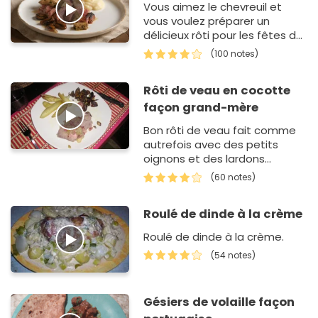
Vous aimez le chevreuil et
vous voulez préparer un
délicieux rôti pour les fêtes de
fin d'année ? Cette recette
(100 notes)
est parfaite puisqu…
Rôti de veau en cocotte
façon grand-mère
Bon rôti de veau fait comme
autrefois avec des petits
oignons et des lardons
caramélisés.
(60 notes)
Roulé de dinde à la crème
Roulé de dinde à la crème.
(54 notes)
Gésiers de volaille façon