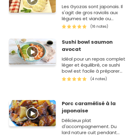
Les Gyozas sont japonais. Il
s'agit de gros raviolis aux
légumes et viande ou
poisson. On peut les faire
(16 notes)
cuire dans un bouillon et les
manger dans une…
Sushi bowl saumon
avocat
Idéal pour un repas complet
léger et équilibré, ce sushi
bowl est facile à préparer
et savoureux.
(4 notes)
Porc caramélisé à la
japonaise
Délicieux plat
d'accompagnement. Du
lard nature cuit pendant