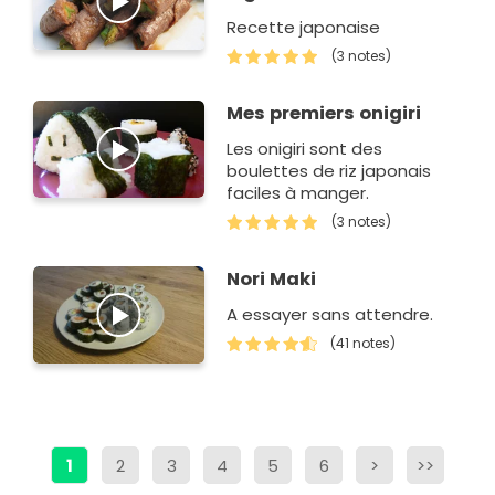
Recette japonaise
(3 notes)
Mes premiers onigiri
Les onigiri sont des
boulettes de riz japonais
faciles à manger.
(3 notes)
Nori Maki
A essayer sans attendre.
(41 notes)
1
2
3
4
5
6
>
>>