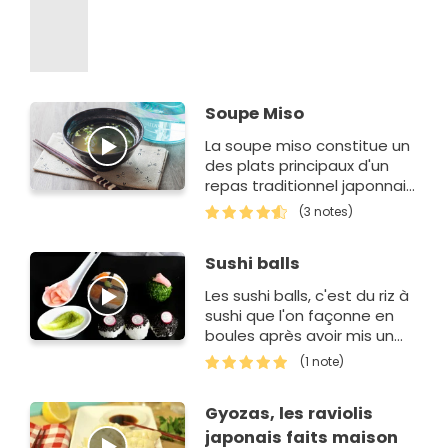
Soupe Miso
La soupe miso constitue un
des plats principaux d'un
repas traditionnel japonnais.
L'ingrédient principal est le
(3 notes)
miso qui se compose de
pâte de haricot…
Sushi balls
Les sushi balls, c'est du riz à
sushi que l'on façonne en
boules après avoir mis un
ingrédient en son coeur ou
(1 note)
sur le dessus. C'est un g…
Gyozas, les raviolis
japonais faits maison