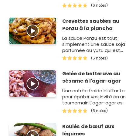
des heures dans un bouillon
(6 notes)
typiquement japonais a
base de sauce soja, saké et
Crevettes sautées au
mirin. Il devient tendre…
Ponzu à la plancha
La sauce Ponzu est tout
simplement une sauce soja
parfumée au yuzu qui est
parfaite en marinade.
(5 notes)
Gelée de betterave au
sésame à l'agar-agar
Une entrée froide bluffante
pour épater vos invité en un
tournemain.L'agar-agar est
une algue gélifiante
(5 notes)
provenant du japon.
Roulés de bœuf aux
légumes