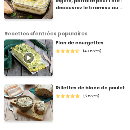
légère, parfaite pour l'été :
découvrez le tiramisu au
citron de Viviana, la
gagnante de Top Chef !
Recettes d'entrées populaires
Flan de courgettes
(49 notes)
Rillettes de blanc de poulet
(5 notes)