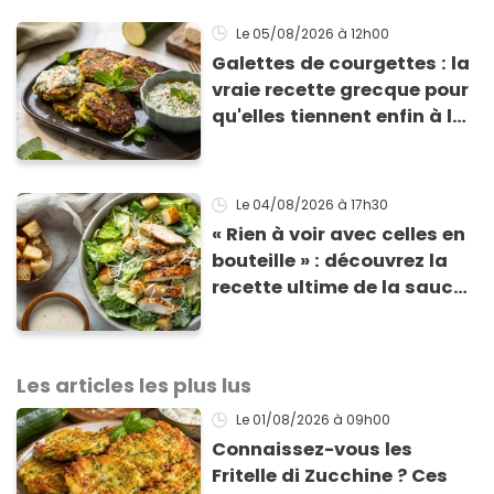
Le 05/08/2026
à 12h00
Galettes de courgettes : la
vraie recette grecque pour
qu'elles tiennent enfin à la
cuisson
Le 04/08/2026
à 17h30
« Rien à voir avec celles en
bouteille » : découvrez la
recette ultime de la sauce
César par un chef étoilé
Les articles les plus lus
Le 01/08/2026
à 09h00
Connaissez-vous les
Fritelle di Zucchine ? Ces