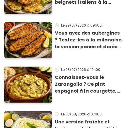
beignets italiens à la
courgette prêts en 10 min
sont un pur délice !
Le 29/07/2026
à 09h00
Vous avez des aubergines
? Testez-les à la milanaise,
la version panée et dorée
qui change du gratin
classique
Le 28/07/2026
à 12h00
Connaissez-vous le
Zarangollo ? Ce plat
espagnol à la courgette,
prêt en 15 min pour moins
de 3 € !
Le 03/08/2026
à 07h00
Une version fraîche et