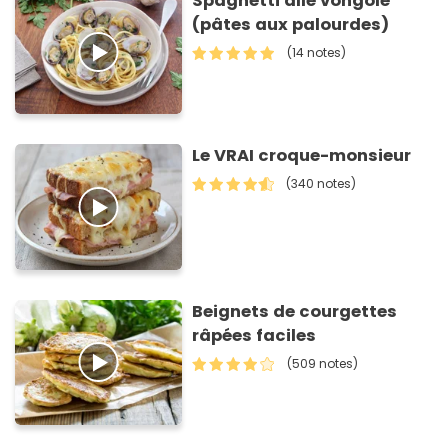
Spaghetti alle vongole
(pâtes aux palourdes)
(14 notes)
Le VRAI croque-monsieur
(340 notes)
Beignets de courgettes
râpées faciles
(509 notes)