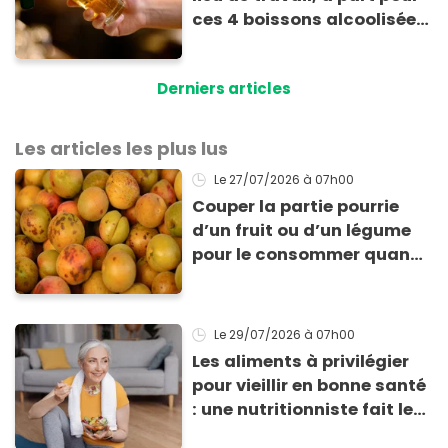
ces 4 boissons alcoolisées
: voici pourquoi
Derniers articles
Les articles les plus lus
Le 27/07/2026
à 07h00
Couper la partie pourrie
d’un fruit ou d’un légume
pour le consommer quand
même : “Je vous invite à
arrêter” avertit ce médecin
Le 29/07/2026
à 07h00
Les aliments à privilégier
pour vieillir en bonne santé
: une nutritionniste fait le
point sur une étude récente