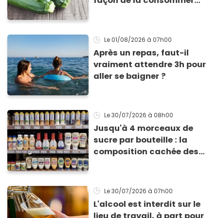
façon de la consommer
pour profiter de ses
bienfaits ?
Le 01/08/2026
à 07h00
Après un repas, faut-il
vraiment attendre 3h pour
aller se baigner ?
Le 30/07/2026
à 08h00
Jusqu'à 4 morceaux de
sucre par bouteille : la
composition cachée des
vinaigrettes industrielles
(et 3 alternatives maison
ultra-saines)
Le 30/07/2026
à 07h00
L'alcool est interdit sur le
lieu de travail, à part pour