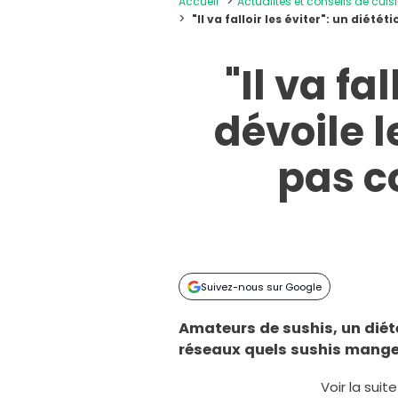
Accueil
Actualités et conseils de cuis
"Il va falloir les éviter": un dié
"Il va fa
dévoile l
pas c
Suivez-nous sur Google
Amateurs de sushis, un diété
réseaux quels sushis manger 
Voir la suit