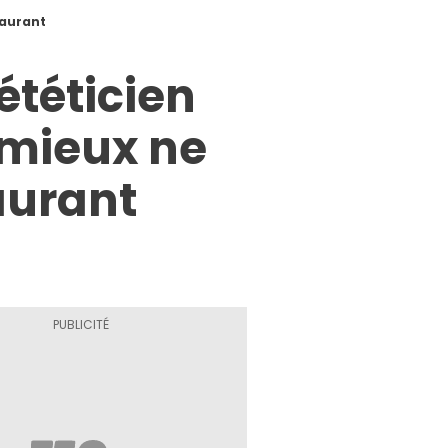
taurant
iététicien
t mieux ne
aurant