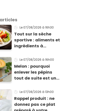
articles
Le 07/08/2026
à 16h30
Tout sur la sèche
sportive : aliments et
ingrédients à
privilégier pour une
sèche efficace
Le 07/08/2026
à 16h00
Melon : pourquoi
enlever les pépins
tout de suite est une
grosse erreur
Le 07/08/2026
à 13h00
Rappel produit : ne
donnez pas ce plat
préparé à votre