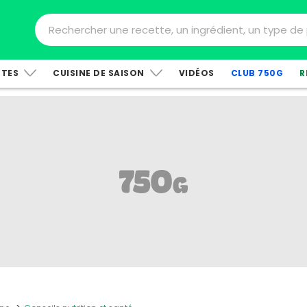
TTES
CUISINE DE SAISON
VIDÉOS
CLUB 750G
R