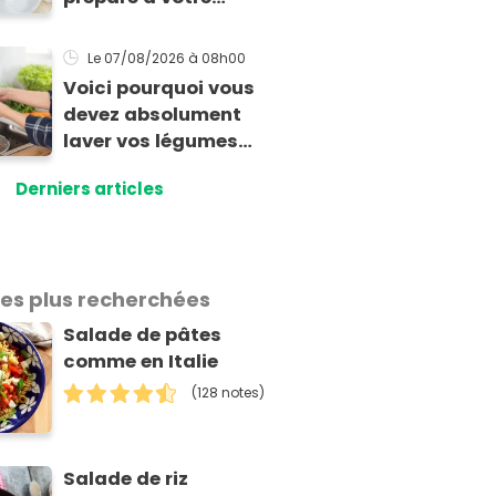
enfant s'il présente
cette allergie
Le 07/08/2026
à 08h00
Voici pourquoi vous
devez absolument
laver vos légumes
même bio selon cette
Derniers articles
experte en hygiène
les plus recherchées
Salade de pâtes
comme en Italie
(128 notes)
Salade de riz