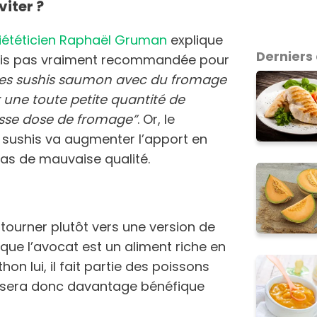
viter ?
diététicien Raphaël Gruman
explique
Derniers 
ushis pas vraiment recommandée pour
ter les sushis saumon avec du fromage
ir une toute petite quantité de
sse dose de fromage”
. Or, le
sushis va augmenter l’apport en
ras de mauvaise qualité.
se tourner plutôt vers une version de
que l’avocat est un aliment riche en
on lui, il fait partie des poissons
s sera donc davantage bénéfique