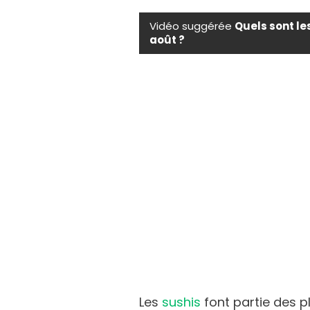
Vidéo suggérée
Quels sont le
août ?
Les
sushis
font partie des p