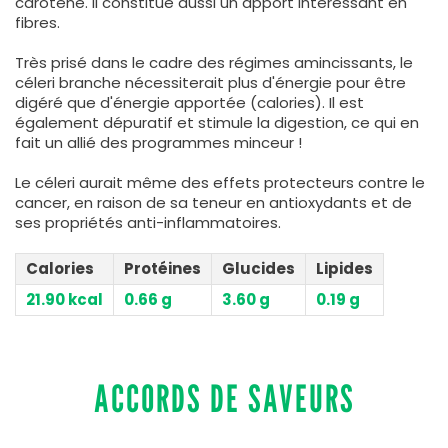
carotène. Il constitue aussi un apport intéressant en
fibres.
Très prisé dans le cadre des régimes amincissants, le
céleri branche nécessiterait plus d'énergie pour être
digéré que d'énergie apportée (calories). Il est
également dépuratif et stimule la digestion, ce qui en
fait un allié des programmes minceur !
Le céleri aurait même des effets protecteurs contre le
cancer, en raison de sa teneur en antioxydants et de
ses propriétés anti-inflammatoires.
Calories
Protéines
Glucides
Lipides
21.90 kcal
0.66 g
3.60 g
0.19 g
ACCORDS DE SAVEURS