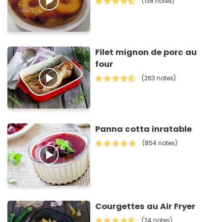
(138 notes)
Filet mignon de porc au
four
(263 notes)
Panna cotta inratable
(854 notes)
Courgettes au Air Fryer
(24 notes)