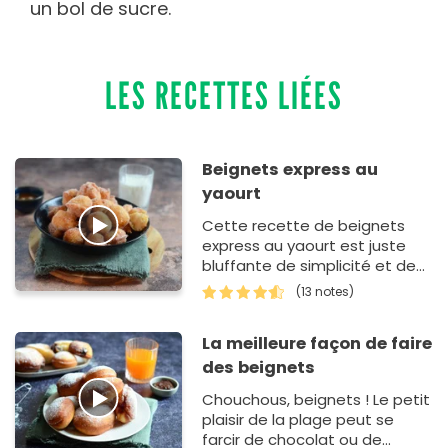
un bol de sucre.
LES RECETTES LIÉES
Beignets express au
yaourt
Cette recette de beignets
express au yaourt est juste
bluffante de simplicité et de
gourmandise ! En plus il suffit
(13 notes)
juste de 4 ingrédients pour les
r&…
La meilleure façon de faire
des beignets
Chouchous, beignets ! Le petit
plaisir de la plage peut se
farcir de chocolat ou de