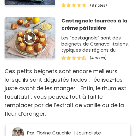
confiture au gré de nos envies.
(8 notes)
Mais notre préféré r…
Castagnole fourrées à la
crème pâtissière
Les “castagnole” sont des
beignets de Carnaval italiens,
typiques des régions du
centre d’Italie. Il s'agit de
(4 notes)
boulettes de pâte &agr…
Ces petits beignets sont encore meilleurs
lorsqu’ils sont dégustés tièdes : réalisez-les
juste avant de les manger ! Enfin, le rhum est
facultatif : vous pouvez tout à fait le
remplacer par de l’extrait de vanille ou de la
fleur d’oranger.
Par
Florine Cauchie
| Journaliste