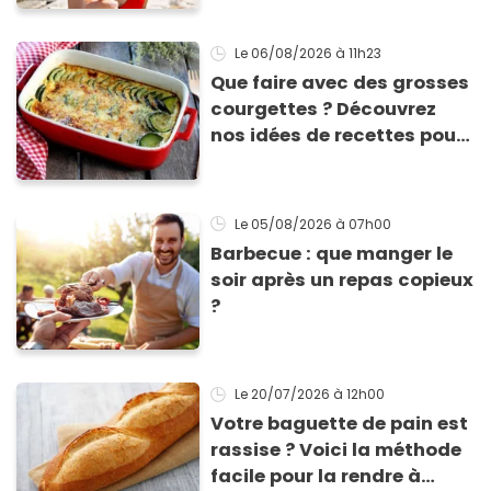
les conserver sans qu’elles
ne fondent !
Le 06/08/2026
à 11h23
Que faire avec des grosses
courgettes ? Découvrez
nos idées de recettes pour
les cuisiner
Le 05/08/2026
à 07h00
Barbecue : que manger le
soir après un repas copieux
?
Le 20/07/2026
à 12h00
Votre baguette de pain est
rassise ? Voici la méthode
facile pour la rendre à