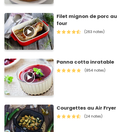
Filet mignon de porc au
four
(263 notes)
Panna cotta inratable
(854 notes)
Courgettes au Air Fryer
(24 notes)