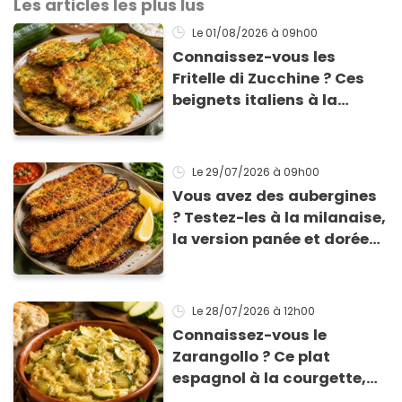
Les articles les plus lus
Le 01/08/2026
à 09h00
Connaissez-vous les
Fritelle di Zucchine ? Ces
beignets italiens à la
courgette prêts en 10 min
sont un pur délice !
Le 29/07/2026
à 09h00
Vous avez des aubergines
? Testez-les à la milanaise,
la version panée et dorée
qui change du gratin
classique
Le 28/07/2026
à 12h00
Connaissez-vous le
Zarangollo ? Ce plat
espagnol à la courgette,
prêt en 15 min pour moins