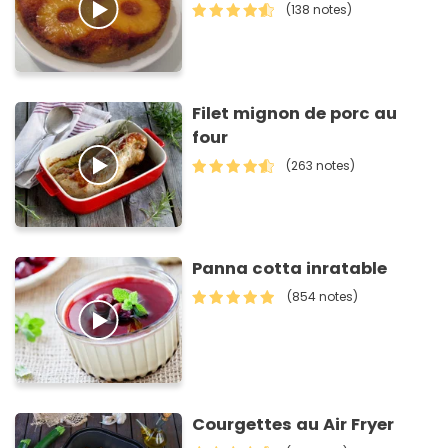
(138 notes)
Filet mignon de porc au
four
(263 notes)
Panna cotta inratable
(854 notes)
Courgettes au Air Fryer