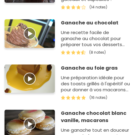
(14 notes)
Ganache au chocolat
Une recette facile de
ganache au chocolat pour
préparer tous vos desserts
préférés : gâteaux roulés,
(8 notes)
tartes, sablés…
Ganache au foie gras
Une préparation idéale pour
des toasts grillés à l'apéritif ou
pour donner à vos macarons
une touche originale et
(16 notes)
festive.
Ganache chocolat blanc
vanille, macarons
Une ganache tout en douceur