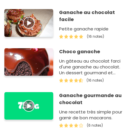
Ganache au chocolat
facile
Petite ganache rapide
(16 notes)
Choco ganache
Un gâteau au chocolat farci
d'une ganache au chocolat.
Un dessert gourmand et
régressif avec lequel se
(16 notes)
régaler !
Ganache gourmande au
chocolat
Une recette très simple pour
garnir de bon macarons.
(6 notes)