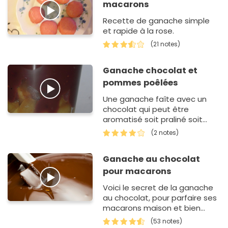
macarons
Recette de ganache simple
et rapide à la rose.
(21 notes)
Ganache chocolat et
pommes poêlées
Une ganache faîte avec un
chocolat qui peut être
aromatisé soit praliné soit
caramel) qui recouvre des
(2 notes)
pommes poêlées aux épices
Ganache au chocolat
pour macarons
Voici le secret de la ganache
au chocolat, pour parfaire ses
macarons maison et bien
d'autres desserts chocolatés.
(53 notes)