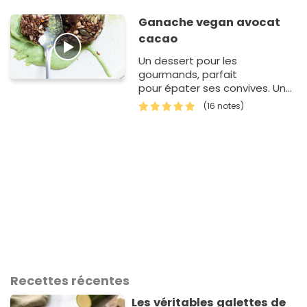
Ganache vegan avocat
cacao
Un dessert pour les
gourmands, parfait
pour épater ses convives. Une
chouette recette d'Emelyne
(16 notes)
Perot, cheffe chez
Supernature au 8eme étage
du P…
Recettes récentes
Les véritables galettes de