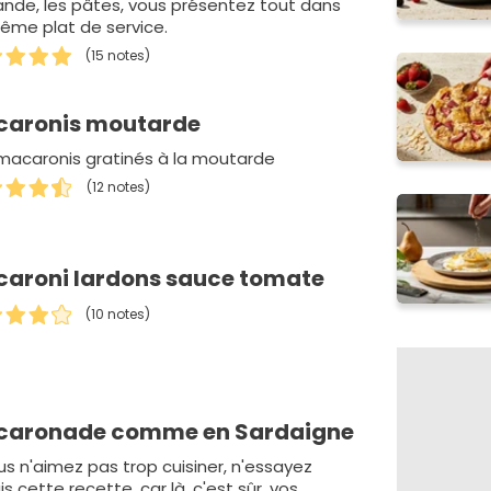
iande, les pâtes, vous présentez tout dans
ême plat de service.
(15 notes)
aronis moutarde
macaronis gratinés à la moutarde
(12 notes)
aroni lardons sauce tomate
(10 notes)
caronade comme en Sardaigne
us n'aimez pas trop cuisiner, n'essayez
s cette recette, car là, c'est sûr, vos