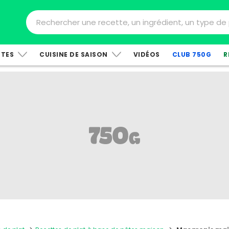
TTES
CUISINE DE SAISON
VIDÉOS
CLUB 750G
R