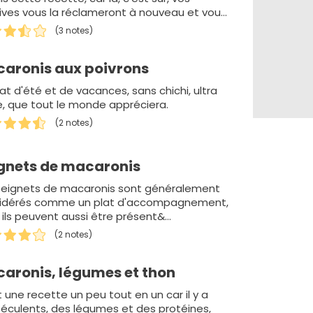
ives vous la réclameront à nouveau et vous
 obligés de la faire d…
(3 notes)
aronis aux poivrons
at d'été et de vacances, sans chichi, ultra
le, que tout le monde appréciera.
(2 notes)
gnets de macaronis
beignets de macaronis sont généralement
idérés comme un plat d'accompagnement,
 ils peuvent aussi être présent&…
(2 notes)
aronis, légumes et thon
 une recette un peu tout en un car il y a
féculents, des légumes et des protéines,