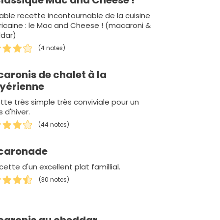
classique Mac and Cheese !
table recette incontournable de la cuisine
icaine : le Mac and Cheese ! (macaroni &
dar)
(4 notes)
aronis de chalet à la
yérienne
tte très simple très conviviale pour un
 d'hiver.
(44 notes)
caronade
cette d'un excellent plat famillial.
(30 notes)