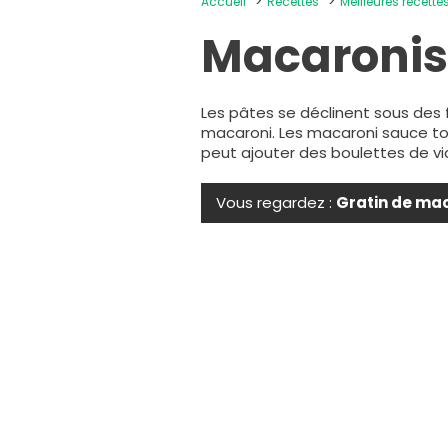
Accueil
Recettes
Meilleures recette
Macaroni
Les pâtes se déclinent sous des f
macaroni. Les macaroni sauce tom
peut ajouter des boulettes de via
Vous regardez :
Gratin de ma