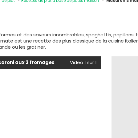
s de plat
Recettes de plat à base de pâtes maison
Macaronis ma
s
ormes et des saveurs innombrables, spaghettis, papillons, to
ate est une recette des plus classique de la cuisine italie
nde ou les gratiner.
caroni aux 3 fromages
Video 1 sur 1