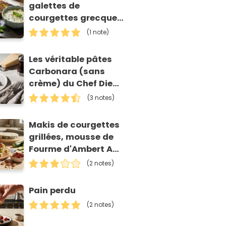
galettes de
courgettes grecques
(kolokithokeftedes)
(1 note)
Les véritable pâtes
Carbonara (sans
crème) du Chef Diego
Accettulli
(3 notes)
Makis de courgettes
grillées, mousse de
Fourme d'Ambert AOP
et tomates séchées
(2 notes)
Pain perdu
(2 notes)