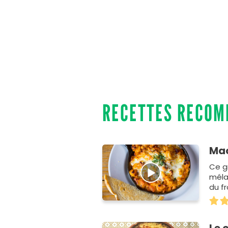
RECETTES RECO
Mac
Ce g
méla
du f
origi