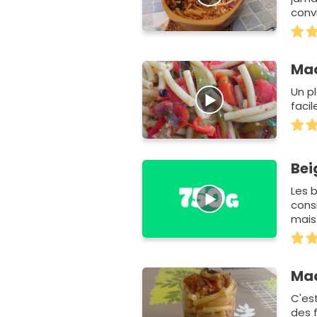
conv
serez
Mac
Un pl
faci
Bei
Les 
cons
mais
Mac
C'est
des 