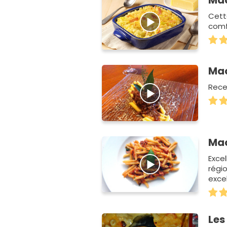
Mac
Cett
comf
Mac
Rece
Mac
Exce
régi
exce
Les