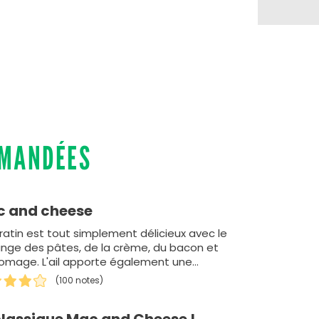
MMANDÉES
 and cheese
ratin est tout simplement délicieux avec le
nge des pâtes, de la crème, du bacon et
romage. L'ail apporte également une
nalité à ce gratin.
(100 notes)