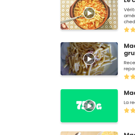
Le 
Véri
amér
ched
Mac
gru
Rece
repas
Ma
La re