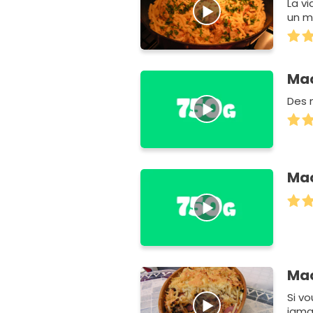
La v
un m
Mac
Des 
Mac
Ma
Si vo
jamai