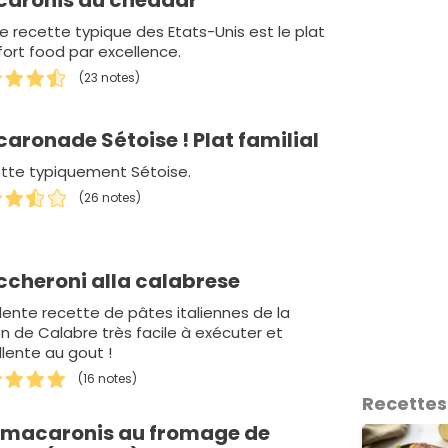
aronis au cheddar
e recette typique des Etats-Unis est le plat
ort food par excellence.
(23 notes)
aronade Sétoise ! Plat familial
tte typiquement Sétoise.
(26 notes)
cheroni alla calabrese
llente recette de pâtes italiennes de la
on de Calabre très facile à exécuter et
llente au gout !
(16 notes)
Recettes
 macaronis au fromage de