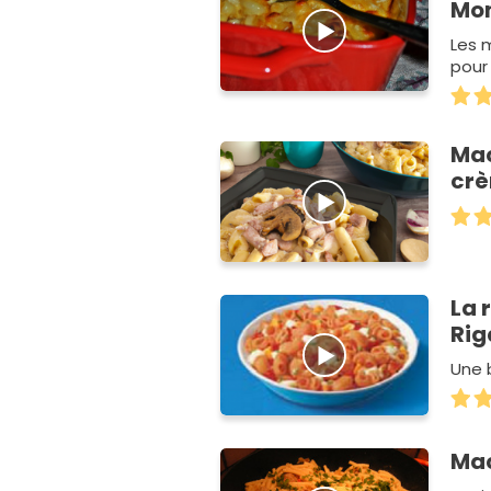
Mon
Les 
pour
Mac
crè
La 
Rig
Une 
Mac