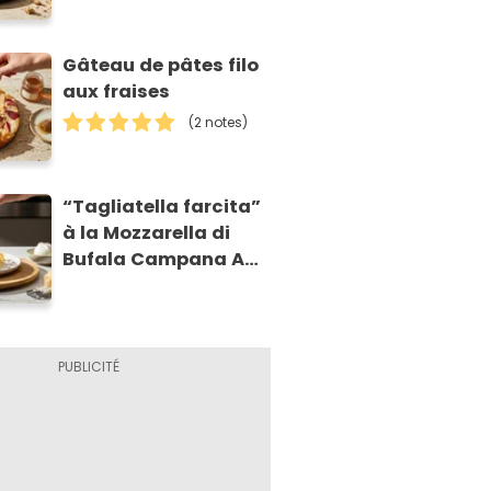
Gâteau de pâtes filo
aux fraises
(2 notes)
“Tagliatella farcita”
à la Mozzarella di
Bufala Campana AOP
et à la poire
caramélisée, sur
fondue et tuiles
croustillants de
Asiago AOP