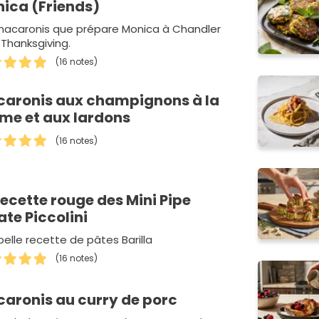
ica (Friends)
macaronis que prépare Monica à Chandler
 Thanksgiving.
(16 notes)
aronis aux champignons à la
me et aux lardons
(16 notes)
recette rouge des Mini Pipe
ate Piccolini
belle recette de pâtes Barilla
(16 notes)
aronis au curry de porc