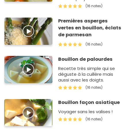
petits raviolis (cappelletti)
(16 notes)
saupoudré de parmesan
rappé. Il me restera d…
Premières asperges
vertes en bouillon, éclats
de parmesan
(16 notes)
Bouillon de palourdes
Recette très simple qui se
déguste à la cuillère mais
aussi avec les doigts.
(16 notes)
Bouillon façon asiatique
Voyager sans les valises !
(16 notes)