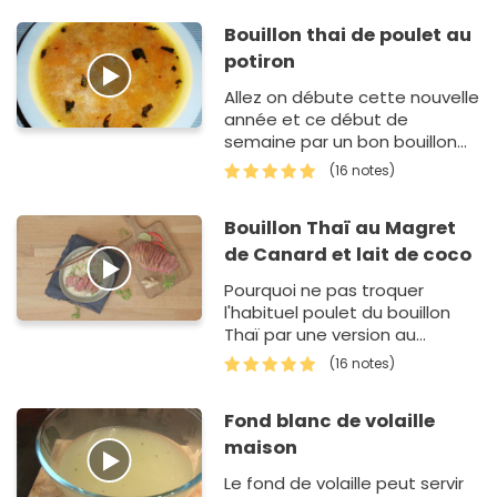
Bouillon thai de poulet au
potiron
Allez on débute cette nouvelle
année et ce début de
semaine par un bon bouillon
pauvre en matière grasse et à
(16 notes)
la fois goûteux. Idéal en cette
fin de période où les…
Bouillon Thaï au Magret
de Canard et lait de coco
Pourquoi ne pas troquer
l'habituel poulet du bouillon
Thaï par une version au
Canard ?
(16 notes)
Fond blanc de volaille
maison
Le fond de volaille peut servir