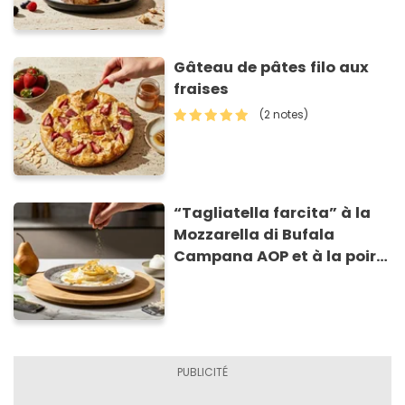
Gâteau de pâtes filo aux
fraises
(2 notes)
“Tagliatella farcita” à la
Mozzarella di Bufala
Campana AOP et à la poire
caramélisée, sur fondue et
tuiles croustillants de
Asiago AOP