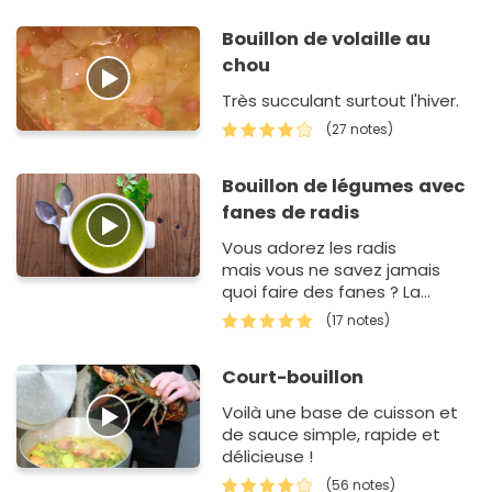
Bouillon de volaille au
chou
Très succulant surtout l'hiver.
(27 notes)
Bouillon de légumes avec
fanes de radis
Vous adorez les radis
mais vous ne savez jamais
quoi faire des fanes ? La
facilité déconcertante de
(17 notes)
ce bouillon va vous
surprendre.&nbs…
Court-bouillon
Voilà une base de cuisson et
de sauce simple, rapide et
délicieuse !
(56 notes)