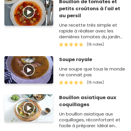
Bouillon de tomates et
petits croûtons à l'ail et
au persil
Une recette très simple et
rapide à réaliser avec les
dernières tomates du jardin
(ou pas) ... Si vous préférez
(16 notes)
mixer le tout, c'est très bon
aussi ! ;-)
Soupe royale
Une soupe que tous le monde
ne connait pas
(15 notes)
Bouillon asiatique aux
coquillages
Un bouillon asiatique aux
coquillages, réconfortant et
facile à préparer. Idéal en