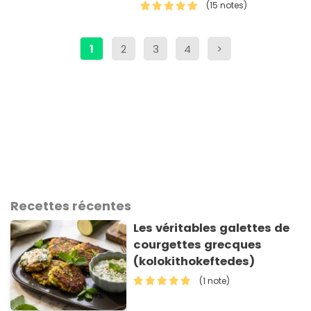
entrée ou comme plat léger,
(15 notes)
pour se r&e…
1
2
3
4
>
Recettes récentes
Les véritables galettes de
courgettes grecques
(kolokithokeftedes)
(1 note)