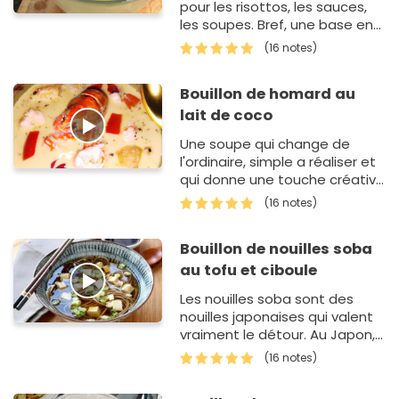
pour les risottos, les sauces,
les soupes. Bref, une base en
cuisine !
(16 notes)
Bouillon de homard au
lait de coco
Une soupe qui change de
l'ordinaire, simple a réaliser et
qui donne une touche créative
et exotique a un repas
(16 notes)
d'exception
Bouillon de nouilles soba
au tofu et ciboule
Les nouilles soba sont des
nouilles japonaises qui valent
vraiment le détour. Au Japon,
en hiver, elles se mangent
(16 notes)
dans un bouillon. A tester,
c'est nourriss…