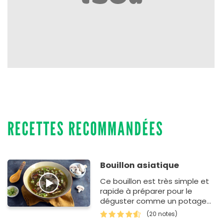
RECETTES RECOMMANDÉES
Bouillon asiatique
Ce bouillon est très simple et
rapide à préparer pour le
déguster comme un potage
après les fêtes ou bien l'utiliser
(20 notes)
comme…