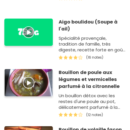
Aigo boulidou (Soupe à
l'ail)
Spécialité provençale,
tradition de famille, très
digeste, recette forte en goût
et idéale pour les lendemains
(16 notes)
de fête pour retrouver la
forme !
Bouillon de poule aux
légumes et vermicelles
parfumé à la citronnelle
Un bouillon détox avec les
restes d'une poule au pot,
délicatement parfumé à la
citronnelle et au gingembre
(12 notes)
Bouillon de volaille façon