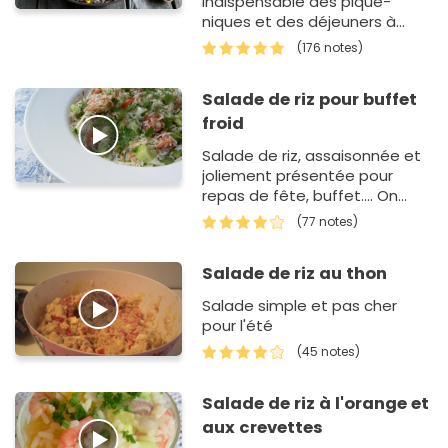
indispensable des pique-
niques et des déjeuners à
emporter. Elle rassemble du
(176 notes)
riz, du thon et du maïs avec
des lé…
Salade de riz pour buffet
froid
Salade de riz, assaisonnée et
joliement présentée pour
repas de fête, buffet.... On
peut y mettre tout ce que l'on
(77 notes)
veut et varier à…
Salade de riz au thon
Salade simple et pas cher
pour l'été
(45 notes)
Salade de riz à l'orange et
aux crevettes