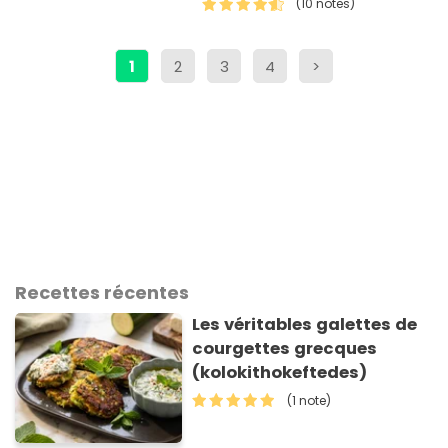
(10 notes)
préparer C'est frais, léger et
n…
1
2
3
4
>
Recettes récentes
Les véritables galettes de
courgettes grecques
(kolokithokeftedes)
(1 note)