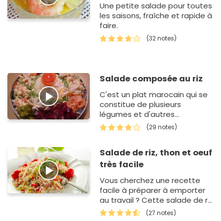
Une petite salade pour toutes
les saisons, fraîche et rapide à
faire.
(32 notes)
Salade composée au riz
C'est un plat marocain qui se
constitue de plusieurs
légumes et d'autres
ingrédients.
(29 notes)
Salade de riz, thon et oeuf
très facile
Vous cherchez une recette
facile à préparer à emporter
au travail ? Cette salade de riz
est parfaite pour un déjeuner
(27 notes)
sur le pouce puisq…