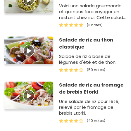
Voici une salade gourmande
et qui nous fera voyager en
restant chez soi. Cette salade
de riz à la mexicaine est idéale
(3 notes)
pour un déjeuner es…
Salade de riz au thon
classique
Salade de riz à base de
légumes d'été et de thon.
(59 notes)
Salade de riz au fromage
de brebis Etorki
Une salade de riz pour l'été,
relevé par le fromage de
brebis Etorki.
(40 notes)