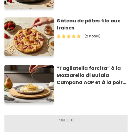
Gâteau de pâtes filo aux
fraises
(2 notes)
“Tagliatella farcita” à la
Mozzarella di Bufala
Campana AOP et à la poire
caramélisée, sur fondue et
tuiles croustillants de
Asiago AOP