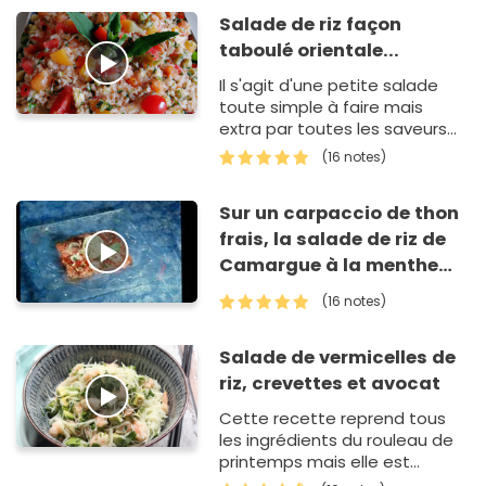
Salade de riz façon
taboulé orientale...
Il s'agit d'une petite salade
toute simple à faire mais
extra par toutes les saveurs
qu'elle dégage
(16 notes)
Sur un carpaccio de thon
frais, la salade de riz de
Camargue à la menthe
fraîche
(16 notes)
Salade de vermicelles de
riz, crevettes et avocat
Cette recette reprend tous
les ingrédients du rouleau de
printemps mais elle est
beaucoup plus rapide à