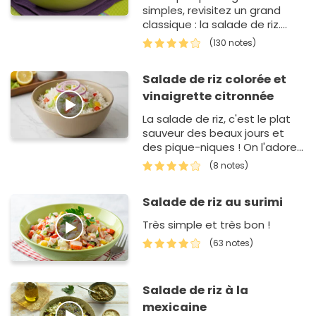
simples, revisitez un grand
classique : la salade de riz.
Facile et rapide à faire, cette
(130 notes)
recette simplissime se cuisine
ave…
Salade de riz colorée et
vinaigrette citronnée
La salade de riz, c'est le plat
sauveur des beaux jours et
des pique-niques ! On l'adore
parce qu'elle est super
(8 notes)
fraîche, pleine de couleurs et
qu'elle cale b…
Salade de riz au surimi
Très simple et très bon !
(63 notes)
Salade de riz à la
mexicaine