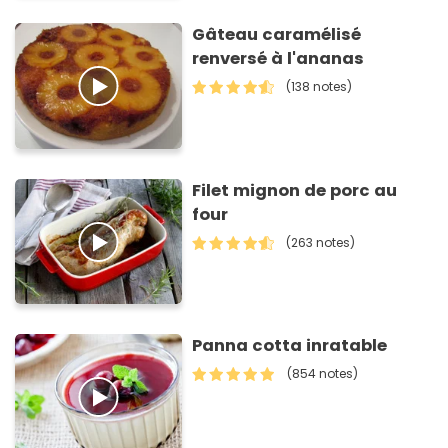
Gâteau caramélisé
renversé à l'ananas
(138 notes)
Filet mignon de porc au
four
(263 notes)
Panna cotta inratable
(854 notes)