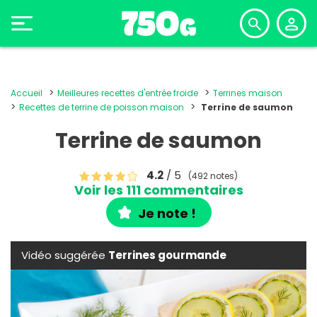
Accueil
Meilleures recettes d'entrée froide
Terrines maison
Recettes de terrine de poisson maison
Terrine de saumon
Terrine de saumon
4.2
/ 5
(492 notes)
Voir les 111 commentaires
Je note !
Vidéo suggérée
Terrines gourmande