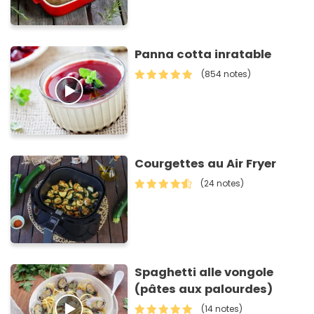
Panna cotta inratable
(854 notes)
Courgettes au Air Fryer
(24 notes)
Spaghetti alle vongole
(pâtes aux palourdes)
(14 notes)