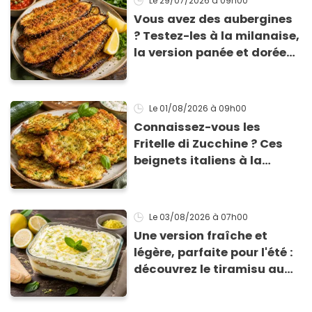
Le 29/07/2026
à 09h00
Vous avez des aubergines
? Testez-les à la milanaise,
la version panée et dorée
qui change du gratin
classique
Le 01/08/2026
à 09h00
Connaissez-vous les
Fritelle di Zucchine ? Ces
beignets italiens à la
courgette prêts en 10 min
sont un pur délice !
Le 03/08/2026
à 07h00
Une version fraîche et
légère, parfaite pour l'été :
découvrez le tiramisu au
citron de Viviana, la
gagnante de Top Chef !