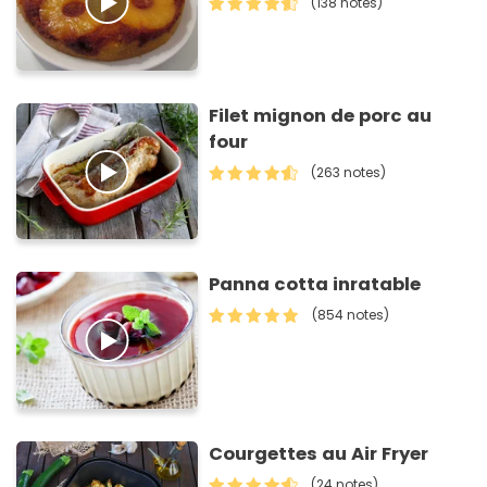
(138 notes)
Filet mignon de porc au
four
(263 notes)
Panna cotta inratable
(854 notes)
Courgettes au Air Fryer
(24 notes)