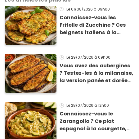
Le 01/08/2026
à 09h00
Connaissez-vous les
Fritelle di Zucchine ? Ces
beignets italiens à la
courgette prêts en 10 min
sont un pur délice !
Le 29/07/2026
à 09h00
Vous avez des aubergines
? Testez-les à la milanaise,
la version panée et dorée
qui change du gratin
classique
Le 28/07/2026
à 12h00
Connaissez-vous le
Zarangollo ? Ce plat
espagnol à la courgette,
prêt en 15 min pour moins