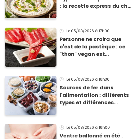
: la recette express du chef
Éric Frechon pour
accompagner vos
grillades
Le 05/08/2026
à 17h00
Personne ne croira que
c'est de la pastèque : ce
"thon" vegan est
totalement bluffant
Le 05/08/2026
à 16h30
Sources de fer dans
l'alimentation : différents
types et différences
d'absorption par le corps
Le 05/08/2026
à 16h00
Ventre ballonné en été :