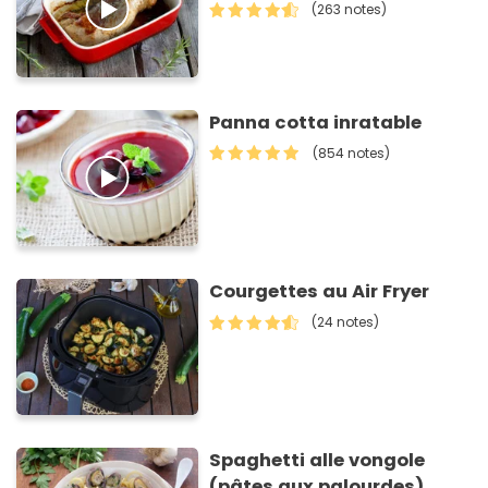
(263 notes)
Panna cotta inratable
(854 notes)
Courgettes au Air Fryer
(24 notes)
Spaghetti alle vongole
(pâtes aux palourdes)