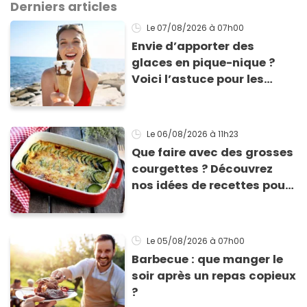
Derniers articles
Le 07/08/2026
à 07h00
Envie d’apporter des
glaces en pique-nique ?
Voici l’astuce pour les
transporter facilement et
les conserver sans qu’elles
ne fondent !
Le 06/08/2026
à 11h23
Que faire avec des grosses
courgettes ? Découvrez
nos idées de recettes pour
les cuisiner
Le 05/08/2026
à 07h00
Barbecue : que manger le
soir après un repas copieux
?