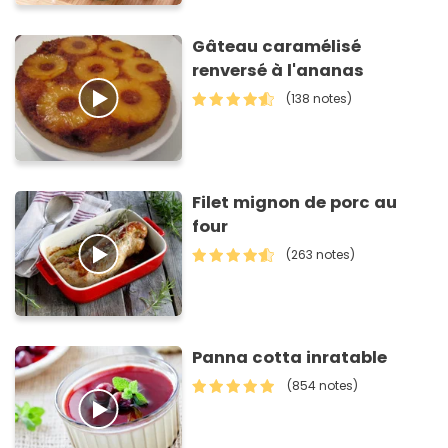
Gâteau caramélisé
renversé à l'ananas
(138 notes)
Filet mignon de porc au
four
(263 notes)
Panna cotta inratable
(854 notes)