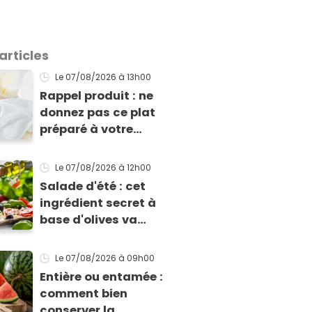
articles
Le 07/08/2026
à 13h00
Rappel produit : ne
donnez pas ce plat
préparé à votre
enfant s'il présente
cette allergie
Le 07/08/2026
à 12h00
Salade d'été : cet
ingrédient secret à
base d'olives va
rendre vos tomates
mozza inoubliables
Le 07/08/2026
à 09h00
Entière ou entamée :
comment bien
conserver la