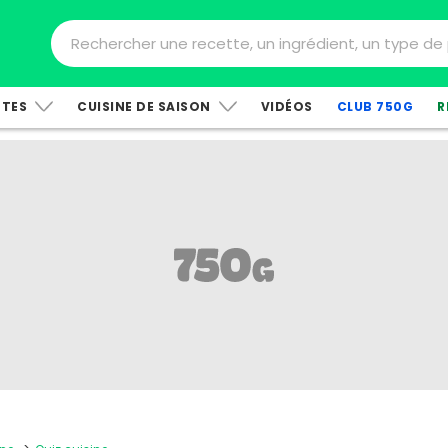
TTES
CUISINE DE SAISON
VIDÉOS
CLUB 750G
R