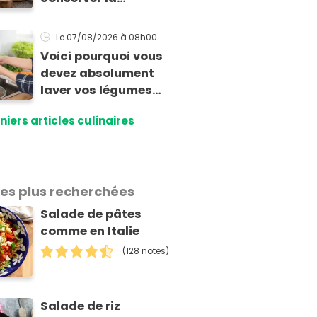
pastèque ?
Le 07/08/2026
à 08h00
Voici pourquoi vous
devez absolument
laver vos légumes
même bio selon cette
niers articles culinaires
experte en hygiène
les plus recherchées
Salade de pâtes
comme en Italie
(128 notes)
Salade de riz