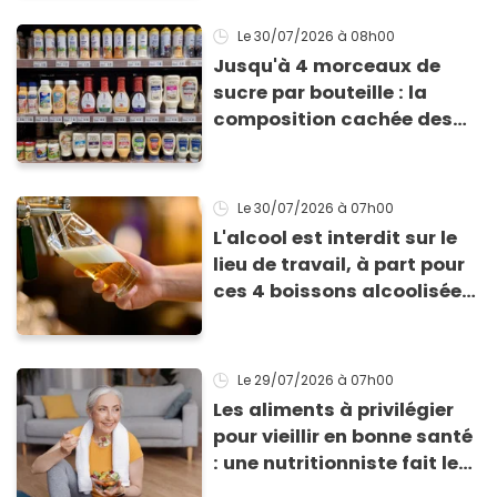
Le 30/07/2026
à 08h00
Jusqu'à 4 morceaux de
sucre par bouteille : la
composition cachée des
vinaigrettes industrielles
(et 3 alternatives maison
ultra-saines)
Le 30/07/2026
à 07h00
L'alcool est interdit sur le
lieu de travail, à part pour
ces 4 boissons alcoolisées
: voici pourquoi
Le 29/07/2026
à 07h00
Les aliments à privilégier
pour vieillir en bonne santé
: une nutritionniste fait le
point sur une étude récente