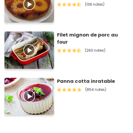
(138 notes)
Filet mignon de porc au
four
(263 notes)
Panna cotta inratable
(854 notes)