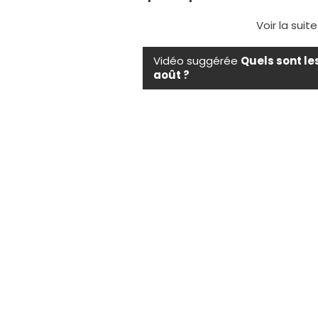
Voir la suit
Vidéo suggérée
Quels sont le
août ?