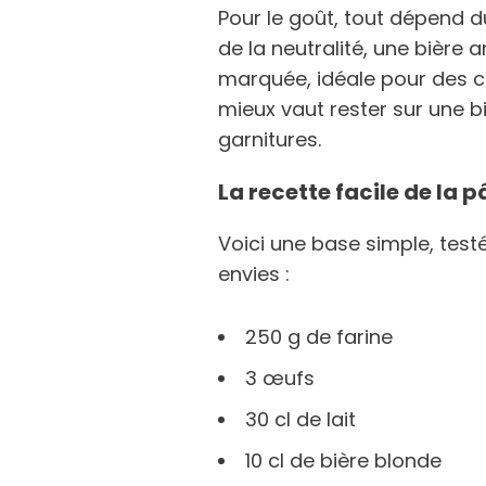
Pour le goût, tout dépend d
de la neutralité, une bière
marquée, idéale pour des cr
mieux vaut rester sur une b
garnitures.
La recette facile de la p
Voici une base simple, test
envies :
250 g de farine
3 œufs
30 cl de lait
10 cl de bière blonde