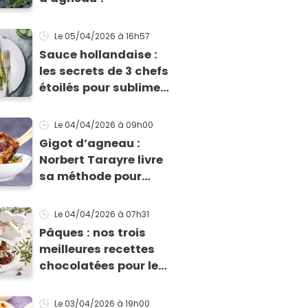
Le 05/04/2026
à 16h57
Sauce hollandaise :
les secrets de 3 chefs
étoilés pour sublimer
vos asperges
Le 04/04/2026
à 09h00
Gigot d’agneau :
Norbert Tarayre livre
sa méthode pour
obtenir une viande
fondante et bien
Le 04/04/2026
à 07h31
parfumée
Pâques : nos trois
meilleures recettes
chocolatées pour le
dessert !
Le 03/04/2026
à 19h00