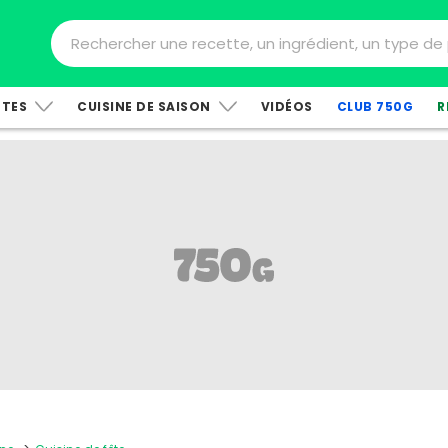
TTES
CUISINE DE SAISON
VIDÉOS
CLUB 750G
R