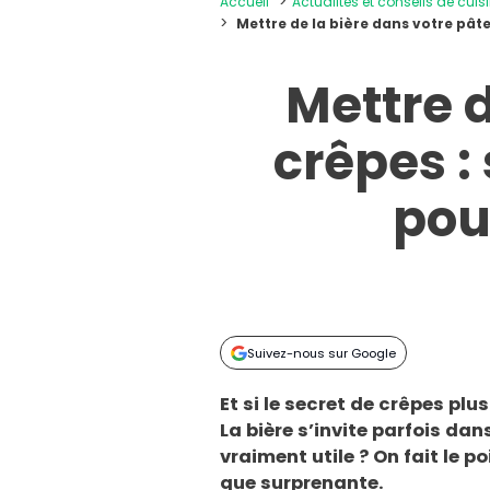
Accueil
Actualités et conseils de cuis
Mettre de la bière dans votre pâte
Mettre d
crêpes :
pou
Suivez-nous sur Google
Et si le secret de crêpes plu
La bière s’invite parfois da
vraiment utile ? On fait le p
que surprenante.