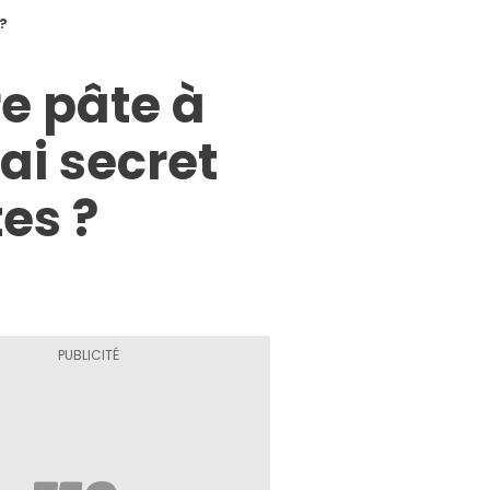
 ?
re pâte à
ai secret
es ?