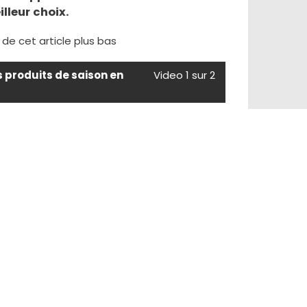
illeur choix.
e de cet article plus bas
s produits de saison en
Video 1 sur 2