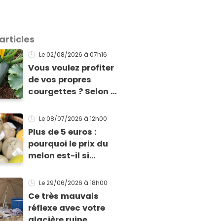
articles
Le 02/08/2026
à 07h16
Vous voulez profiter
de vos propres
courgettes ? Selon ce
jardinier, il est encore
temps de les planter
Le 08/07/2026
à 12h00
pour les récolter dès
Plus de 5 euros :
la fin de l’été !
pourquoi le prix du
melon est-il si
exorbitant en ce
début de saison
Le 29/06/2026
à 18h00
estivale ?
Ce très mauvais
réflexe avec votre
glacière ruine