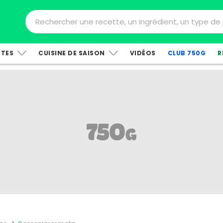
TTES
CUISINE DE SAISON
VIDÉOS
CLUB 750G
R