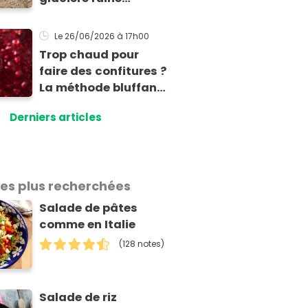
totalement la
fraîcheur de vos
Le 26/06/2026
à 17h00
aliments et boissons
Trop chaud pour
faire des confitures ?
La méthode bluffante
au micro-ondes pour
Derniers articles
tartiner vos
framboises ce matin
les plus recherchées
Salade de pâtes
comme en Italie
(128 notes)
Salade de riz