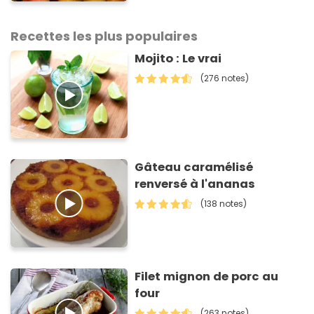
arrêter” avertit ce médecin
Recettes les plus populaires
Mojito : Le vrai
(276 notes)
Gâteau caramélisé
renversé à l'ananas
(138 notes)
Filet mignon de porc au
four
(263 notes)