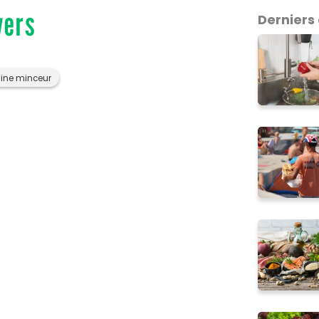
vers
Derniers 
sine minceur