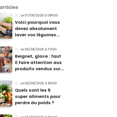
articles
Le 07/08/2026
à 08h00
Voici pourquoi vous
devez absolument
laver vos légumes
même bio selon cette
experte en hygiène
Le 06/08/2026
à 17h30
Beignet, glace : faut
il faire attention aux
produits vendus sur
la plage ?
Le 06/08/2026
à 16h30
Quels sont les 5
super aliments pour
perdre du poids ?