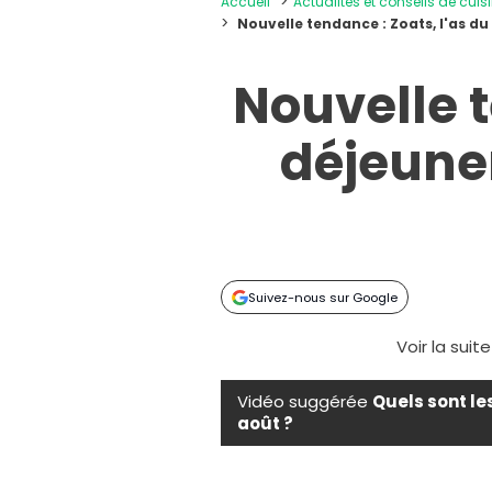
Accueil
Actualités et conseils de cuis
Nouvelle tendance : Zoats, l'as du
Nouvelle t
déjeuner
Suivez-nous sur Google
Voir la suit
Vidéo suggérée
Quels sont le
août ?