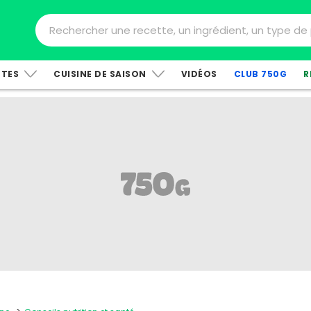
TTES
CUISINE DE SAISON
VIDÉOS
CLUB 750G
R