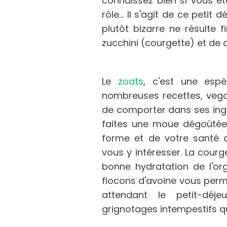
connaissez bien si vous êt
rôle... Il s'agit de ce petit
plutôt bizarre ne résulte 
zucchini (courgette) et de 
Le
zoats
, c'est une espè
nombreuses recettes, vegan
de comporter dans ses ingr
faites une moue dégoûtée
forme et de votre santé d
vous y intéresser. La cour
bonne hydratation de l'or
flocons d'avoine vous perm
attendant le petit-déj
grignotages intempestifs q