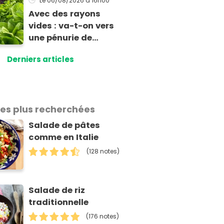
Le 06/08/2026
à 16h00
Avec des rayons
vides : va-t-on vers
une pénurie de
salades pour cet été
Derniers articles
les plus recherchées
Salade de pâtes
comme en Italie
(128 notes)
Salade de riz
traditionnelle
(176 notes)