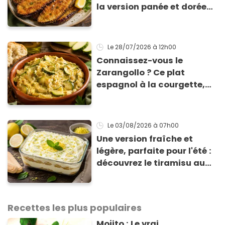
la version panée et dorée
qui change du gratin
classique
Le 28/07/2026
à 12h00
Connaissez-vous le
Zarangollo ? Ce plat
espagnol à la courgette,
prêt en 15 min pour moins
de 3 € !
Le 03/08/2026
à 07h00
Une version fraîche et
légère, parfaite pour l'été :
découvrez le tiramisu au
citron de Viviana, la
gagnante de Top Chef !
Recettes les plus populaires
Mojito : Le vrai