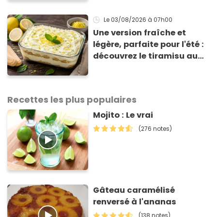
voici la raison
Le 03/08/2026
à 07h00
Une version fraîche et
légère, parfaite pour l'été :
découvrez le tiramisu au
citron de Viviana, la
gagnante de Top Chef !
Recettes les plus populaires
Mojito : Le vrai
(276 notes)
Gâteau caramélisé
renversé à l'ananas
(138 notes)