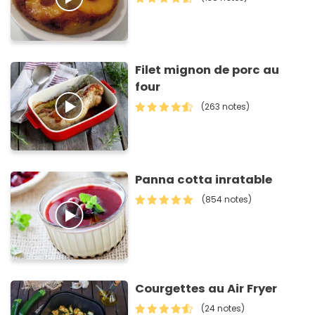
Filet mignon de porc au
four
(263 notes)
Panna cotta inratable
(854 notes)
Courgettes au Air Fryer
(24 notes)