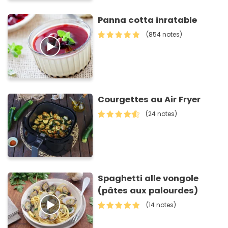
Panna cotta inratable
(854 notes)
Courgettes au Air Fryer
(24 notes)
Spaghetti alle vongole
(pâtes aux palourdes)
(14 notes)