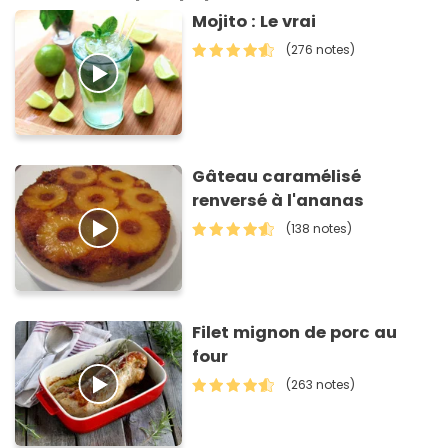
Mojito : Le vrai
(276 notes)
Gâteau caramélisé
renversé à l'ananas
(138 notes)
Filet mignon de porc au
four
(263 notes)