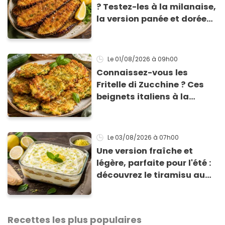
? Testez-les à la milanaise,
la version panée et dorée
qui change du gratin
classique
Le 01/08/2026
à 09h00
Connaissez-vous les
Fritelle di Zucchine ? Ces
beignets italiens à la
courgette prêts en 10 min
sont un pur délice !
Le 03/08/2026
à 07h00
Une version fraîche et
légère, parfaite pour l'été :
découvrez le tiramisu au
citron de Viviana, la
gagnante de Top Chef !
Recettes les plus populaires