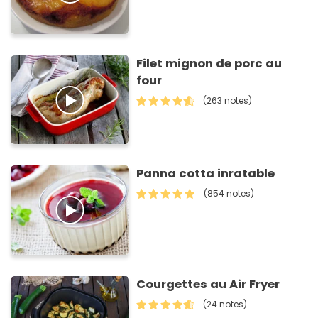
Filet mignon de porc au
four
(263 notes)
Panna cotta inratable
(854 notes)
Courgettes au Air Fryer
(24 notes)