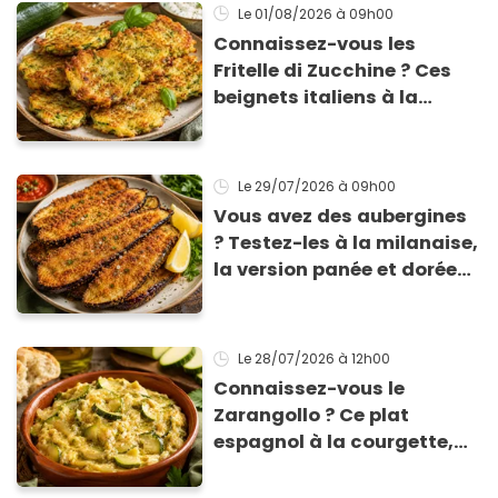
Le 01/08/2026
à 09h00
Connaissez-vous les
Fritelle di Zucchine ? Ces
beignets italiens à la
courgette prêts en 10 min
sont un pur délice !
Le 29/07/2026
à 09h00
Vous avez des aubergines
? Testez-les à la milanaise,
la version panée et dorée
qui change du gratin
classique
Le 28/07/2026
à 12h00
Connaissez-vous le
Zarangollo ? Ce plat
espagnol à la courgette,
prêt en 15 min pour moins
de 3 € !