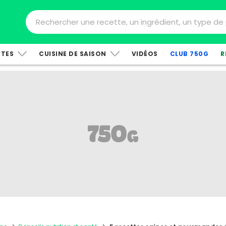
TTES
CUISINE DE SAISON
VIDÉOS
CLUB 750G
R