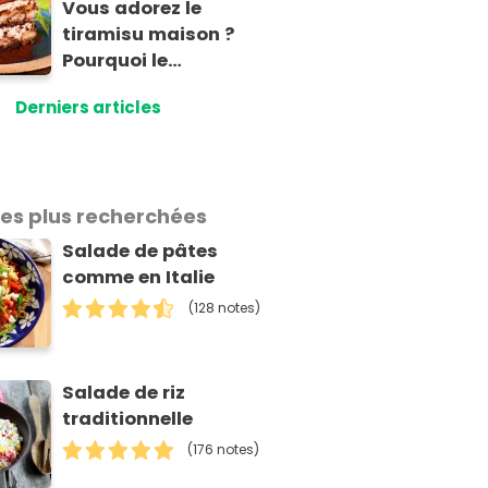
Vous adorez le
tiramisu maison ?
Pourquoi le
consommer après
Derniers articles
24h au frigo présente
un risque
d'intoxication
les plus recherchées
Salade de pâtes
comme en Italie
(128 notes)
Salade de riz
traditionnelle
(176 notes)