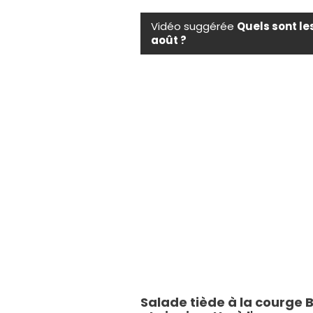
Vidéo suggérée
Quels sont le
août ?
Salade tiède à la courge 