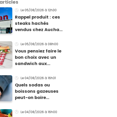
articles
Le 05/08/2026
à 12h30
Rappel produit : ces
steaks hachés
vendus chez Auchan
présentent un risque
sanitaire
Le 05/08/2026
à 08h00
Vous pensiez faire le
bon choix avec un
sandwich aux
crudités : cette
experte prouve le
Le 04/08/2026
à 16h31
contraire
Quels sodas ou
boissons gazeuses
peut-on boire
pendant la
grossesse ?
Le 04/08/2026
à 16h00