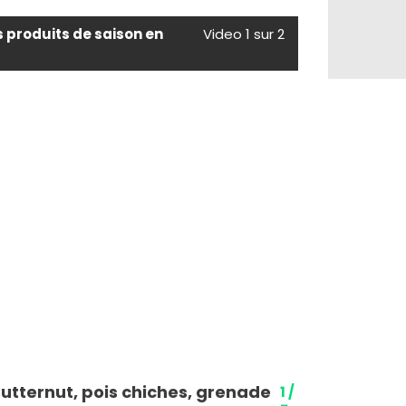
s produits de saison en
Video 1 sur 2
Butternut, pois chiches, grenade
1 /