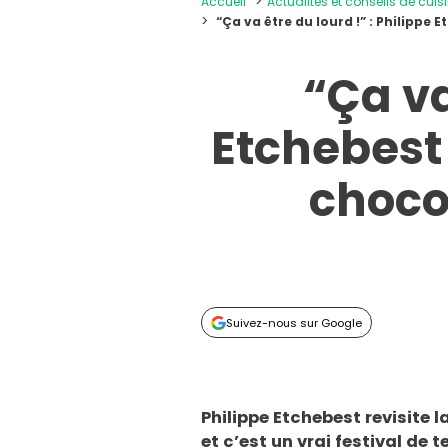
Accueil
Actualités et conseils de cuis
“Ça va être du lourd !” : Philipp
“Ça va
Etchebest 
choco
Suivez-nous sur Google
Philippe Etchebest revisite 
et c’est un vrai festival de 