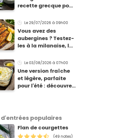
recette grecque pour
qu'elles tiennent
enfin à la cuisson
Le 29/07/2026
à 09h00
Vous avez des
aubergines ? Testez-
les à la milanaise, la
version panée et
dorée qui change du
Le 03/08/2026
à 07h00
gratin classique
Une version fraîche
et légère, parfaite
pour l'été : découvrez
le tiramisu au citron
de Viviana, la
gagnante de Top
Chef !
 d'entrées populaires
Flan de courgettes
(49 notes)