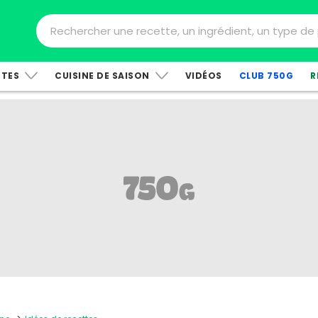
TTES
CUISINE DE SAISON
VIDÉOS
CLUB 750G
R