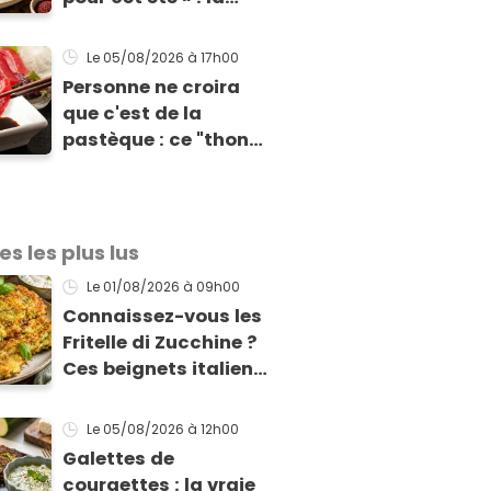
recette express du
chef Éric Frechon
Le 05/08/2026
à 17h00
pour accompagner
Personne ne croira
vos grillades
que c'est de la
pastèque : ce "thon"
vegan est
totalement bluffant
es les plus lus
Le 01/08/2026
à 09h00
Connaissez-vous les
Fritelle di Zucchine ?
Ces beignets italiens
à la courgette prêts
en 10 min sont un pur
Le 05/08/2026
à 12h00
délice !
Galettes de
courgettes : la vraie