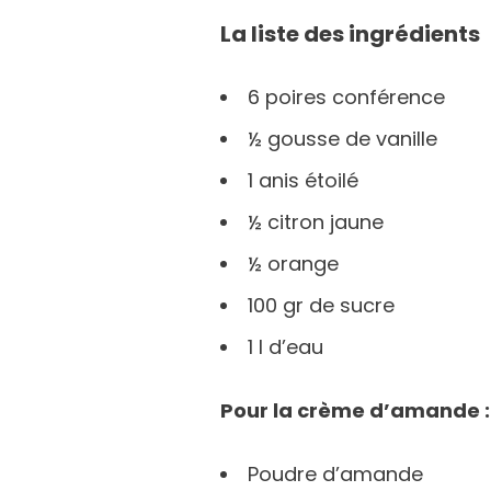
La liste des ingrédients
6 poires conférence
½ gousse de vanille
1 anis étoilé
½ citron jaune
½ orange
100 gr de sucre
1 l d’eau
Pour la crème d’amande :
Poudre d’amande