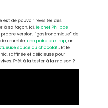
ne est de pouvoir revisiter des
r à sa façon. Ici,
le chef Philippe
propre version, “gastronomique” de
u de crumble,
une poire au sirop
, un
ctueuse sauce au chocolat
… Et le
hic, raffinée et délicieuse pour
ives. Prêt à la tester à la maison ?