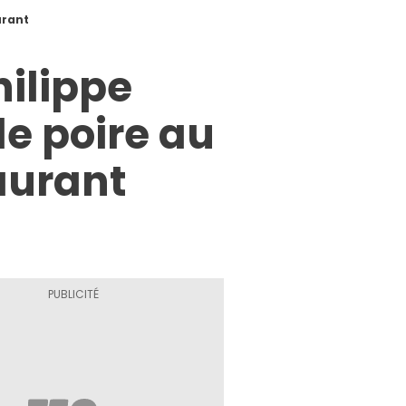
urant
hilippe
de poire au
aurant