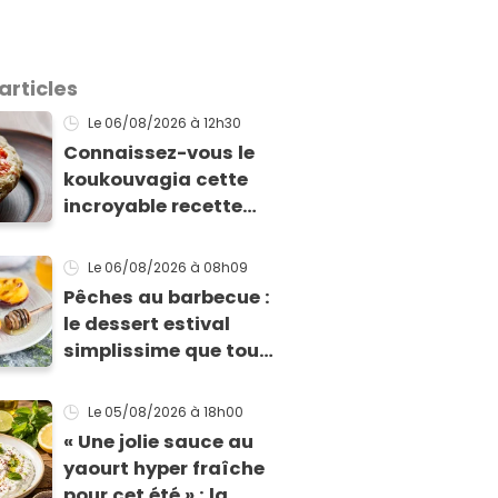
articles
Le 06/08/2026
à 12h30
Connaissez-vous le
koukouvagia cette
incroyable recette
grecque à base de
pain rassis et de
Le 06/08/2026
à 08h09
tomates
Pêches au barbecue :
le dessert estival
simplissime que tous
vos invités vont vous
réclamer
Le 05/08/2026
à 18h00
« Une jolie sauce au
yaourt hyper fraîche
pour cet été » : la