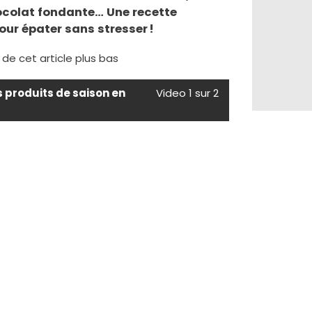
colat fondante… Une recette
our épater sans stresser !
e de cet article plus bas
s produits de saison en
Video 1 sur 2