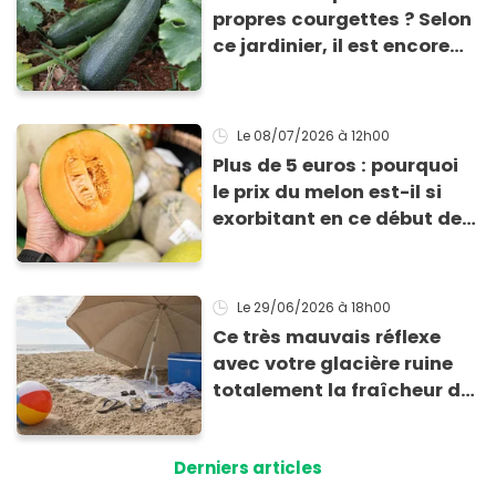
propres courgettes ? Selon
ce jardinier, il est encore
temps de les planter pour
les récolter dès la fin de
l’été !
Le 08/07/2026
à 12h00
Plus de 5 euros : pourquoi
le prix du melon est-il si
exorbitant en ce début de
saison estivale ?
Le 29/06/2026
à 18h00
Ce très mauvais réflexe
avec votre glacière ruine
totalement la fraîcheur de
vos aliments et boissons
Derniers articles