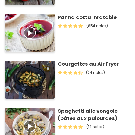
Panna cotta inratable
(854 notes)
Courgettes au Air Fryer
(24 notes)
Spaghetti alle vongole
(pâtes aux palourdes)
(14 notes)