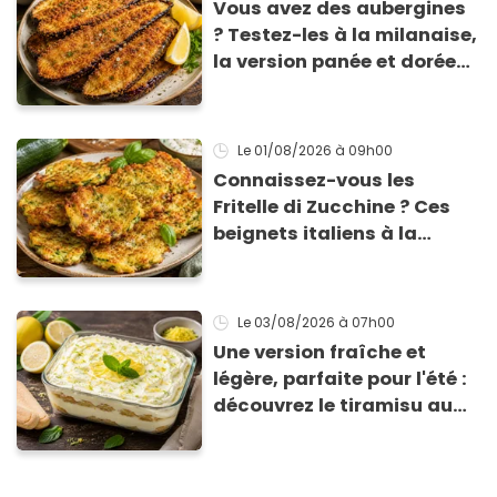
Vous avez des aubergines
? Testez-les à la milanaise,
la version panée et dorée
qui change du gratin
classique
Le 01/08/2026
à 09h00
Connaissez-vous les
Fritelle di Zucchine ? Ces
beignets italiens à la
courgette prêts en 10 min
sont un pur délice !
Le 03/08/2026
à 07h00
Une version fraîche et
légère, parfaite pour l'été :
découvrez le tiramisu au
citron de Viviana, la
gagnante de Top Chef !