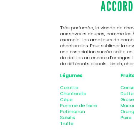
ACCORD
Très parfumée, la viande de ch
aux saveurs douces, comme les h
exemple. Les amateurs de combi
chanterelles. Pour sublimer la sa
une association sucrée salée en 
de dattes ou encore d'oranges.
de différents alcools : kirsch, 
Légumes
Fruit
Carotte
Ceris
Chanterelle
Datte
Cèpe
Grosei
Pomme de terre
Marro
Potimarron
Oran
Salsifis
Poire
Truffe