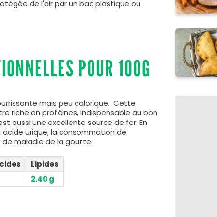
protégée de l'air par un bac plastique ou
TIONNELLES POUR 100G
nourrissante mais peu calorique. Cette
être riche en protéines, indispensable au bon
t aussi une excellente source de fer. En
n acide urique, la consommation de
s de maladie de la goutte.
cides
Lipides
2.40 g