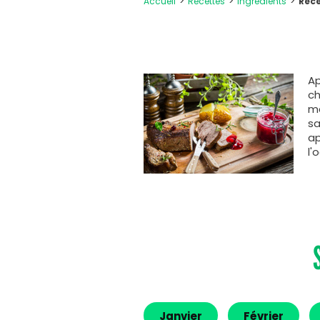
Accueil
Recettes
Ingrédients
Rece
Ap
ch
ma
sa
ap
l'
Janvier
Février