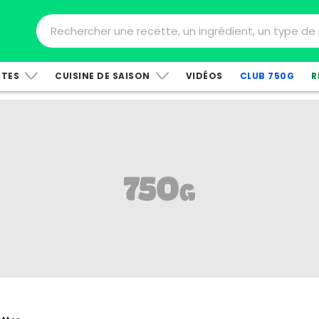
TTES
CUISINE DE SAISON
VIDÉOS
CLUB 750G
R