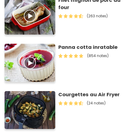
Filet mignon de porc au
four
(263 notes)
Panna cotta inratable
(854 notes)
Courgettes au Air Fryer
(24 notes)