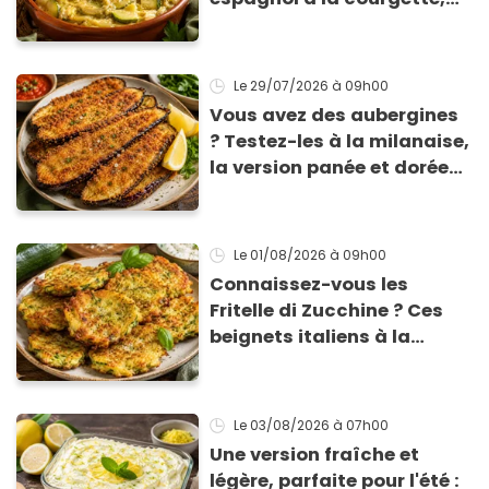
prêt en 15 min pour moins
de 3 € !
Le 29/07/2026
à 09h00
Vous avez des aubergines
? Testez-les à la milanaise,
la version panée et dorée
qui change du gratin
classique
Le 01/08/2026
à 09h00
Connaissez-vous les
Fritelle di Zucchine ? Ces
beignets italiens à la
courgette prêts en 10 min
sont un pur délice !
Le 03/08/2026
à 07h00
Une version fraîche et
légère, parfaite pour l'été :