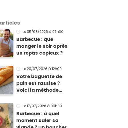
articles
Le 05/08/2026
à 07h00
Barbecue : que
manger le soir après
un repas copieux ?
Le 20/07/2026
à 12h00
Votre baguette de
pain est rassise ?
Voici la méthode
facile pour la rendre
à nouveau
Le 17/07/2026
à 09h00
consommable !
Barbecue : à quel
moment saler sa
viande ? Un boucher