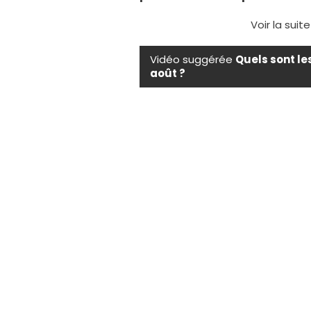
Voir la suit
Vidéo suggérée
Quels sont le
août ?