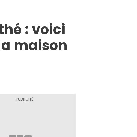
hé : voici
 la maison