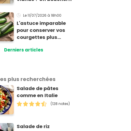
MOF nous livre sa
méthode infaillible
Le 11/07/2026
à 18h00
L'astuce imparable
pour conserver vos
courgettes plus
longtemps au frigo
Derniers articles
sans qu'elles ne
pourrissent
les plus recherchées
Salade de pâtes
comme en Italie
(128 notes)
Salade de riz