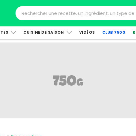
TTES
CUISINE DE SAISON
VIDÉOS
CLUB 750G
R